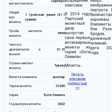
Возращение
Аверс:
Серебро
металл монеты
классики
изображен
портрета 
Общий
В 2014 году
Величеств
1 тройская унция (31.1
вес
Пертский
королевы
грамм)
монеты
монетный
Елизаветы 
двор
Яна Рэнк
Проба металла
выпустил
Бродли,
9999
монеты
свои первые
денежный
антикварные
номинал
Чистого
монеты из
дата 20
драгметалла в
31.10
серии «Боги
года.
монете
Олимпа».
Страна-эмитент
Монеты…
Тувалу
монеты
Читать
Валюта номинала
доллар
описание
полностью
Тираж монеты
13 500
>>
Серия
Боги Олимпа
Год выпуска монеты
2022