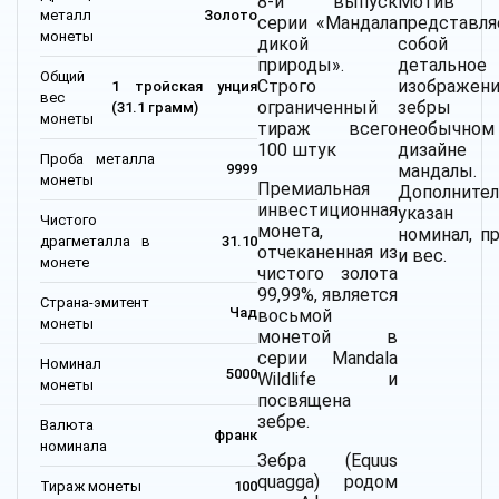
8-й выпуск
Мотив
металл
Золото
серии «Мандала
представля
монеты
дикой
собой
природы».
детальное
Общий
Строго
изображен
1 тройская унция
вес
ограниченный
зебры
(31.1 грамм)
монеты
тираж всего
необычном
100 штук
дизайне
Проба металла
мандалы.
9999
монеты
Премиальная
Дополнител
инвестиционная
указан
Чистого
монета,
номинал, п
драгметалла в
31.10
отчеканенная из
и вес.
монете
чистого золота
99,99%, является
Страна-эмитент
Чад
восьмой
монеты
монетой в
серии Mandala
Номинал
5000
Wildlife и
монеты
посвящена
зебре.
Валюта
франк
номинала
Зебра (Equus
quagga) родом
Тираж монеты
100