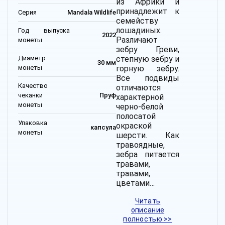
из Африки и
принадлежит к
Серия
Mandala Wildlife
семейству
лошадиных.
Год выпуска
2022
Различают
монеты
зебру Греви,
Диаметр
степную зебру и
30 мм
монеты
горную зебру.
Все подвиды
Качество
отличаются
чеканки
Пруф
характерной
монеты
черно-белой
полосатой
Упаковка
окраской
капсула
монеты
шерсти. Как
травоядные,
зебра питается
травами,
травами,
цветами…
Читать
описание
полностью >>