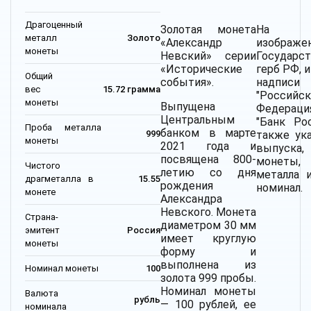
Драгоценный
Золотая монета
На ав
металл
Золото
«Александр
изображе
монеты
Невский» серии
Государс
«Исторические
герб РФ, 
Общий
события».
надписи
вес
15.72 грамма
"Российск
монеты
Выпущена
Федерация
Центральным
"Банк Рос
Проба металла
банком в марте
также ука
999
монеты
2021 года и
выпуск
посвящена 800-
монеты,
Чистого
летию со дня
металла и
драгметалла в
15.55
рождения
номинал.
монете
Александра
Невского.
Монета
Страна-
диаметром 30 мм
эмитент
Россия
имеет круглую
монеты
форму и
выполнена из
Номинал монеты
100
золота 999 пробы.
Номинал монеты
Валюта
рубль
— 100 рублей, ее
номинала