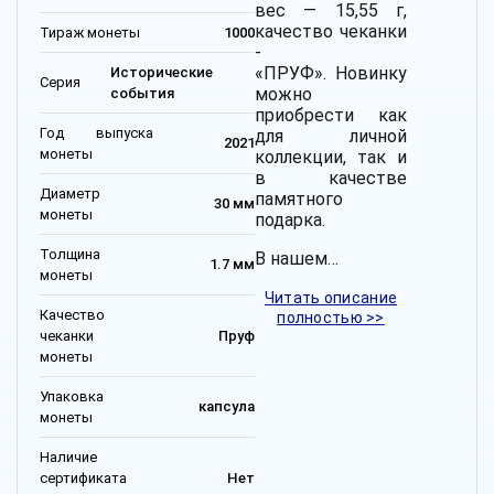
вес — 15,55 г,
качество чеканки
Тираж монеты
1000
-
«ПРУФ».
Новинку
Исторические
Серия
можно
события
приобрести как
Год выпуска
для личной
2021
монеты
коллекции, так и
в качестве
Диаметр
памятного
30 мм
монеты
подарка.
Толщина
В нашем…
1.7 мм
монеты
Читать описание
Качество
полностью >>
чеканки
Пруф
монеты
Упаковка
капсула
монеты
Наличие
сертификата
Нет