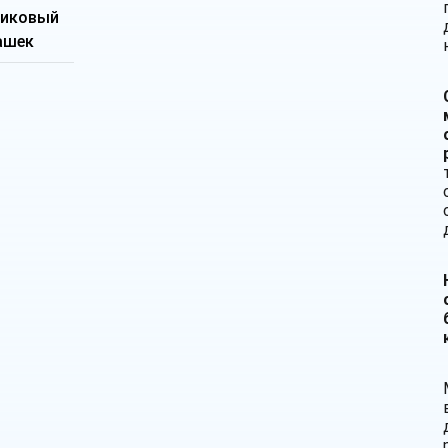
тиковый
ашек