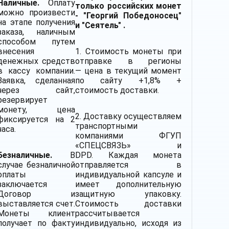
Наличные.
Оплату
только российских монет
можно произвести
- "Георгий Победоносец"
на этапе получения
и "Сеятель" .
заказа, наличным
способом путем
внесения
1. Стоимость монеты при
денежных средств
отправке в регионы
в кассу компании.
— цена в текущий момент
Заявка, сделанная
по сайту +1,8% +
через сайт,
стоимость доставки.
резервирует
монету, цена
2.
Доставку
осуществляем
фиксируется на 2
транспортными
часа.
компаниями
ФГУП
«СПЕЦСВЯЗЬ» и
Безналичные.
В
DPD. Каждая монета
случае безналичной
отправляется в
оплаты
индивидуальной капсуле и
заключается
имеет дополнительную
Договор и
защитную упаковку.
выставляется счет.
Стоимость доставки
Монеты клиент
рассчитывается
получает по факту
индивидуально, исходя из