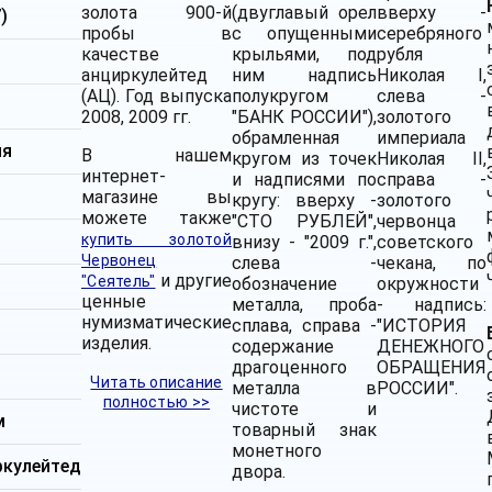
золота 900-й
(двуглавый орел
вверху -
)
пробы в
с опущенными
серебряного
качестве
крыльями, под
рубля
анциркулейтед
ним надпись
Николая I,
(АЦ). Год выпуска
полукругом
слева -
2008, 2009 гг.
"БАНК РОССИИ"),
золотого
обрамленная
империала
ия
В нашем
кругом из точек
Николая II,
интернет-
и надписями по
справа -
магазине вы
кругу: вверху -
золотого
можете также
"СТО РУБЛЕЙ",
червонца
купить золотой
внизу - "2009 г.",
советского
Червонец
слева -
чекана, по
и другие
"Сеятель"
обозначение
окружности
ценные
металла, проба
- надпись:
нумизматические
сплава, справа -
"ИСТОРИЯ
изделия.
содержание
ДЕНЕЖНОГО
драгоценного
ОБРАЩЕНИЯ
м
Читать описание
металла в
РОССИИ".
полностью >>
чистоте и
м
товарный знак
монетного
ркулейтед
двора.