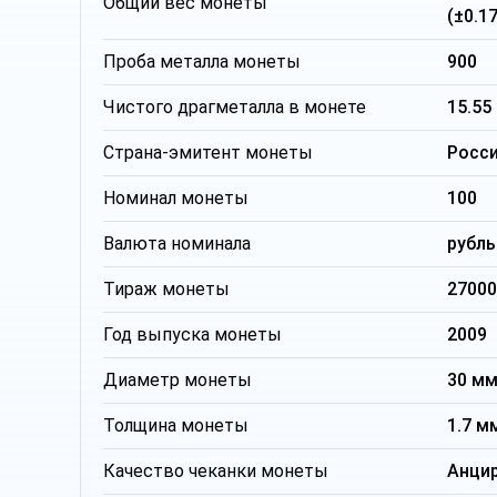
Общий вес монеты
(±0.17
Проба металла монеты
900
Чистого драгметалла в монете
15.55
Страна-эмитент монеты
Росс
Номинал монеты
100
Валюта номинала
рубль
Тираж монеты
27000
Год выпуска монеты
2009
Диаметр монеты
30 м
Толщина монеты
1.7 м
Качество чеканки монеты
Анци