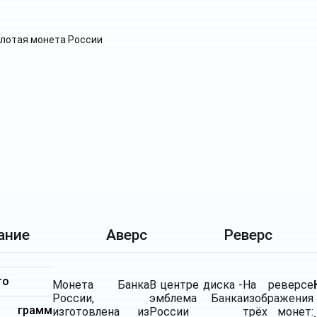
ание
Аверс
Реверс
то
Монета Банка
В центре диска -
На реверсе
России,
эмблема Банка
изображения
5 грамм
изготовлена из
России
трёх монет: