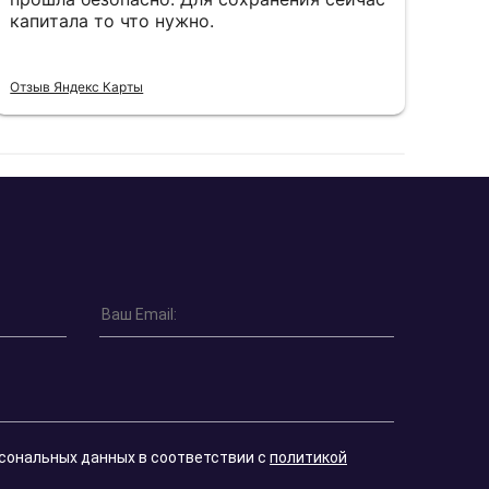
капитала то что нужно.
пон
Отзыв Яндекс Карты
Отзы
рсональных данных в соответствии с
политикой