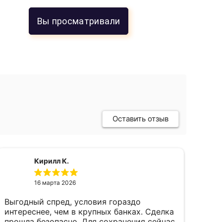
Вы просматривали
Оставить отзыв
Кирилл К.
16 марта 2026
Выгодный спред, условия гораздо
пок
интереснее, чем в крупных банках. Сделка
фев
прошла безопасно. Для сохранения сейчас
пал