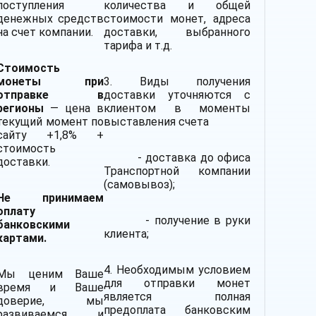
поступления
количества и общей
денежных средств
стоимости монет, адреса
на счет компании.
доставки, выбранного
тарифа и т.д.
Стоимость
монеты при
3. Виды получения
отправке в
доставки уточняются с
регионы
— цена в
клиентом в моменты
текущий момент по
выставления счета
сайту +1,8% +
стоимость
- доставка до офиса
доставки.
Транспортной компании
(самовывоз);
Не принимаем
оплату
- получение в руки
банковскими
клиента;
картами.
4. Необходимым условием
Мы ценим Ваше
для отправки монет
время и Ваше
является полная
доверие, мы
предоплата банковским
развиваемся и