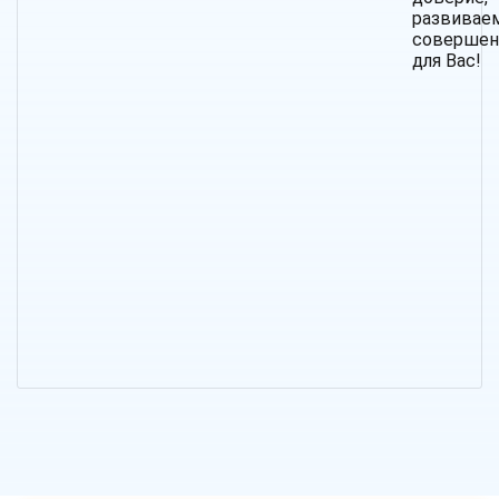
развив
совершен
для Вас!