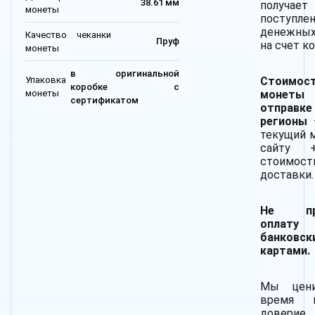
38.61 мм
получает
монеты
поступле
денежных
Качество чеканки
Пруф
на счет к
монеты
в оригинальной
Стоимос
Упаковка
коробке с
монет
монеты
сертификатом
отпра
регионы
текущий 
сайту 
стоимост
доставки.
Не при
оплату
банковск
картами.
Мы цен
время 
довер