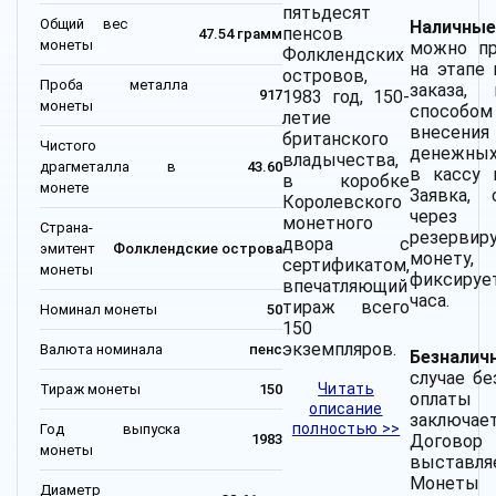
пятьдесят
Общий вес
Наличные
пенсов
47.54 грамм
монеты
можно пр
Фолклендских
на этапе 
островов,
Проба металла
заказа, 
1983 год, 150-
917
монеты
способо
летие
внесения
британского
Чистого
денежных
владычества,
драгметалла в
43.60
в кассу 
в коробке
монете
Заявка, 
Королевского
через
монетного
Страна-
резервир
двора с
эмитент
Фолклендские острова
монету
сертификатом,
монеты
фиксируе
впечатляющий
часа.
тираж всего
Номинал монеты
50
150
экземпляров.
Валюта номинала
пенс
Безнали
случае бе
Читать
Тираж монеты
150
оплаты
описание
заключае
полностью >>
Год выпуска
Дого
1983
монеты
выставляе
Монеты
Диаметр