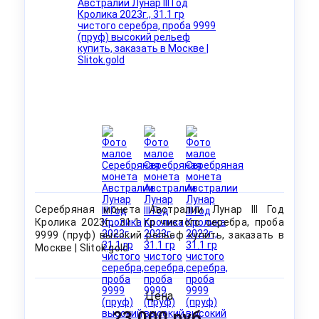
Серебряная монета Австралии Лунар III Год
Кролика 2023г., 31.1 гр чистого серебра, проба
9999 (пруф) высокий рельеф купить, заказать в
Москве | Slitok.gold
Цена
23 000 руб.