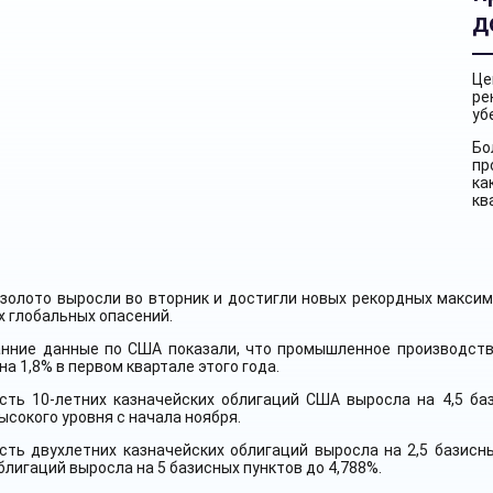
д
Це
ре
уб
Бо
пр
ка
кв
золото выросли во вторник и достигли новых рекордных максим
 глобальных опасений.
анние данные по США показали, что промышленное производство
на 1,8% в первом квартале этого года.
сть 10-летних казначейских облигаций США выросла на 4,5 баз
ысокого уровня с начала ноября.
ть двухлетних казначейских облигаций выросла на 2,5 базисны
блигаций выросла на 5 базисных пунктов до 4,788%.