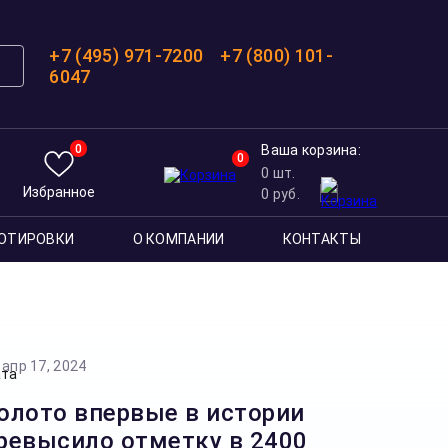
+7 (495) 971-7200
+7 (800) 101-
6047
0
Ваша корзина:
0
0
шт.
Избранное
0
руб.
ОТИРОВКИ
О КОМПАНИИ
КОНТАКТЫ
апр 17, 2024
олото впервые в истории
ревысило отметку в 2400