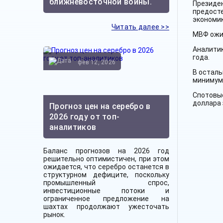
ближневосточной войны.
Президе
предост
экономик
Читать далее >>
МВФ ожид
Аналитик
года.
фев 12, 2026
В осталь
минимум 
Спотовые
доллара 
Прогноз цен на серебро в
2026 году от топ-
аналитиков
Баланс прогнозов на 2026 год
решительно оптимистичен, при этом
ожидается, что серебро останется в
структурном дефиците, поскольку
промышленный спрос,
инвестиционные потоки и
ограниченное предложение на
шахтах продолжают ужесточать
рынок.