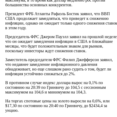
максимума, в то время как доллар медленно рос против
большинства основных конкурентов.
Президент ФРБ Атланты Рафаэль Бостик заявил, что ВВП
США продолжает замедляться, что приведет к снижению
инфляции, однако он ожидает только одного снижения ставо
в этом году.
Председатель ФРС Джером Пауэлл заявил на прошлой неделе
что он ожидает замедления инфляции в США в ближайшие
месяцы, что будет положительным знаком для рынков,
поскольку инвесторы ждут снижения ставок.
Заместитель председателя ФРС Филип Джефферсон заявил,
что недавнее замедление инфляционного давления
обнадеживает, но еще слишком рано судить о том, будет ли
инфляция устойчиво снижаться до 2%.
В противном случае индекс доллара вырос на 0,1% по
состоянию на 20:39 по Гринвичу до 104,5 с сессионным
максимумом на 104,6 и минимумом на 104,3.
На торгах спотовые цены на золото выросли на 0,6%, или
$17,30 по состоянию на 20:40 по Гринвичу, до $2434,4 за
унцию.