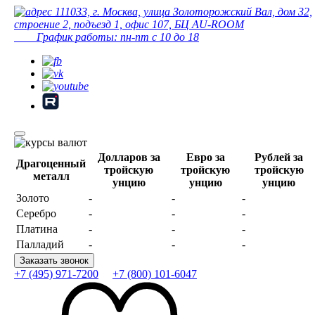
111033, г. Москва, улица Золоторожский Вал, дом 32,
строение 2, подъезд 1, офис 107, БЦ AU-ROOM
График работы: пн-пт с 10 до 18
Долларов за
Евро за
Рублей за
Драгоценный
тройскую
тройскую
тройскую
металл
унцию
унцию
унцию
Золото
-
-
-
Серебро
-
-
-
Платина
-
-
-
Палладий
-
-
-
Заказать звонок
+7 (495) 971-7200
+7 (800) 101-6047