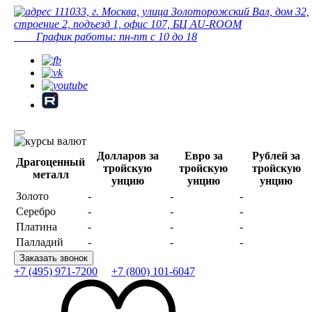
111033, г. Москва, улица Золоторожский Вал, дом 32,
строение 2, подъезд 1, офис 107, БЦ AU-ROOM
График работы: пн-пт с 10 до 18
Долларов за
Евро за
Рублей за
Драгоценный
тройскую
тройскую
тройскую
металл
унцию
унцию
унцию
Золото
-
-
-
Серебро
-
-
-
Платина
-
-
-
Палладий
-
-
-
Заказать звонок
+7 (495) 971-7200
+7 (800) 101-6047