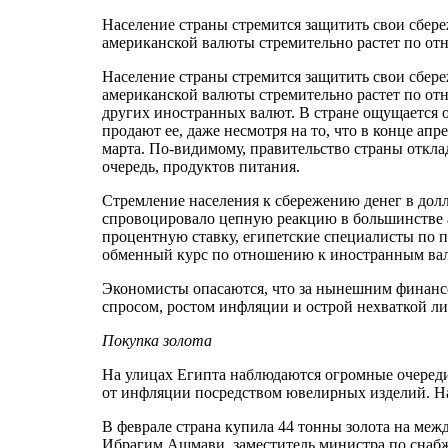
Население страны стремится защитить свои сбер
американской валюты стремительно растет по от
Население страны стремится защитить свои сбер
американской валюты стремительно растет по отн
других иностранных валют. В стране ощущается 
продают ее, даже несмотря на то, что в конце ап
марта. По-видимому, правительство страны откл
очередь, продуктов питания.
Стремление населения к сбережению денег в дол
спровоцировало цепную реакцию в большинстве 
процентную ставку, египетские специалисты по 
обменный курс по отношению к иностранным валю
Экономисты опасаются, что за нынешним финанс
спросом, ростом инфляции и острой нехваткой л
Покупка золота
На улицах Египта наблюдаются огромные очеред
от инфляции посредством ювелирных изделий. На 
В феврале страна купила 44 тонны золота на ме
Ибрагим Ашмави, заместитель министра по снабж