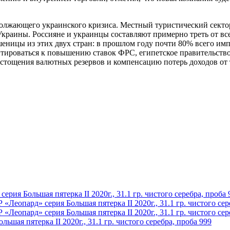
олжающего украинского кризиса. Местный туристический сектор,
 Украины. Россияне и украинцы составляют примерно треть от вс
шеницы из этих двух стран: в прошлом году почти 80% всего им
птироваться к повышению ставок ФРС, египетское правительство
стощения валютных резервов и компенсацию потерь доходов от т
шая пятерка II 2020г., 31.1 гр. чистого серебра, проба 999