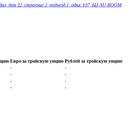
Вал, дом 32, строение 2, подъезд 1, офис 107, БЦ AU-ROOM
нцию
Евро за тройскую унцию
Рублей за тройскую унцию
-
-
-
-
-
-
-
-