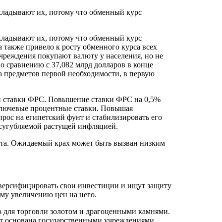
кладывают их, потому что обменный курс
кладывают их, потому что обменный курс
 также привело к росту обменного курса всех
чреждения покупают валюту у населения, но не
по сравнению с 37,082 млрд долларов в конце
а предметов первой необходимости, в первую
ой ставки ФРС. Повышение ставки ФРС на 0,5%
ключевые процентные ставки. Повышая
рос на египетский фунт и стабилизировать его
усугубляемой растущей инфляцией.
ста. Ожидаемый крах может быть вызван низким
версифицировать свои инвестиции и ищут защиту
ому увеличению цен на него.
ю для торговли золотом и драгоценными камнями.
ет основана государственными учреждениями,