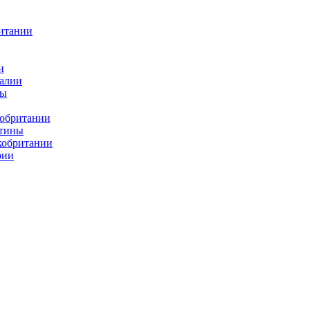
итании
и
алии
ды
кобритании
атины
кобритании
рии