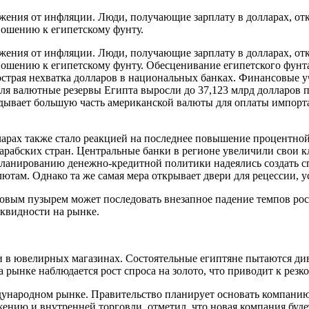
ежения от инфляции. Люди, получающие зарплату в долларах, от
ношению к египетскому фунту.
ежения от инфляции. Люди, получающие зарплату в долларах, от
ошению к египетскому фунту. Обесценивание египетского фунта
острая нехватка долларов в национальных банках. Финансовые у
реля валютные резервы Египта выросли до 37,123 млрд долларов 
адывает большую часть американской валюты для оплаты импорт
ларах также стало реакцией на последнее повышение процентн
арабских стран. Центральные банки в регионе увеличили свои 
планированию денежно-кредитной политики надеялись создать сп
там. Однако та же самая мера открывает двери для рецессии, 
овым пузырем может последовать внезапное падение темпов ро
иквидности на рынке.
и в ювелирных магазинах. Состоятельные египтяне пытаются ди
рынке наблюдается рост спроса на золото, что приводит к резк
ждународном рынке. Правительство планирует основать компани
ению и внутренней торговли, отметил, что новая компания буд