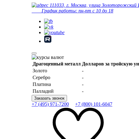
111033, г. Москва, улица Золоторожский 
График работы: пн-пт с 10 до 18
Драгоценный металл
Долларов за тройскую у
Золото
-
Серебро
-
Платина
-
Палладий
-
Заказать звонок
+7 (495) 971-7200
+7 (800) 101-6047