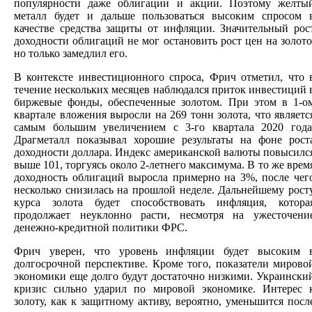
популярности даже облигации и акции. Поэтому желты
металл будет и дальше пользоваться высоким спросом 
качестве средства защиты от инфляции. Значительный рос
доходности облигаций не мог остановить рост цен на золото
но только замедлил его.
В контексте инвестиционного спроса, Фрич отметил, что 
течение нескольких месяцев наблюдался приток инвестиций 
биржевые фонды, обеспеченные золотом. При этом в 1-о
квартале вложения выросли на 269 тонн золота, что являетс
самым большим увеличением с 3-го квартала 2020 года
Драгметалл показывал хорошие результаты на фоне рост
доходности доллара. Индекс американской валюты повысилс
выше 101, торгуясь около 2-летнего максимума. В то же врем
доходность облигаций выросла примерно на 3%, после чег
несколько снизилась на прошлой неделе. Дальнейшему рост
курса золота будет способствовать инфляция, котора
продолжает неуклонно расти, несмотря на ужесточени
денежно-кредитной политики ФРС.
Фрич уверен, что уровень инфляции будет высоким 
долгосрочной перспективе. Кроме того, показатели мирово
экономики еще долго будут достаточно низкими. Украински
кризис сильно ударил по мировой экономике. Интерес 
золоту, как к защитному активу, вероятно, уменьшится посл