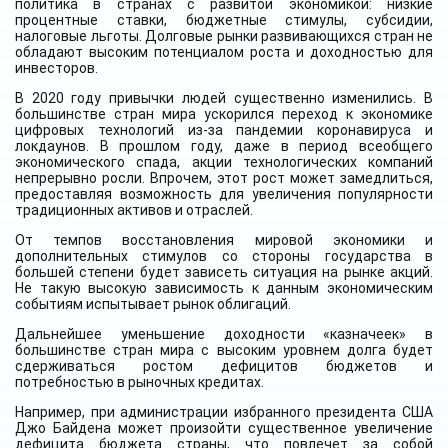
политика в странах с развитой экономикой: низкие
процентные ставки, бюджетные стимулы, субсидии,
налоговые льготы. Долговые рынки развивающихся стран не
обладают высоким потенциалом роста и доходностью для
инвесторов.
В 2020 году привычки людей существенно изменились. В
большинстве стран мира ускорился переход к экономике
цифровых технологий из-за пандемии коронавируса и
локдаунов. В прошлом году, даже в период всеобщего
экономического спада, акции технологических компаний
непрерывно росли. Впрочем, этот рост может замедлиться,
предоставляя возможность для увеличения популярности
традиционных активов и отраслей.
От темпов восстановления мировой экономики и
дополнительных стимулов со стороны государства в
большей степени будет зависеть ситуация на рынке акций.
Не такую высокую зависимость к данным экономическим
событиям испытывает рынок облигаций.
Дальнейшее уменьшение доходности «казначеек» в
большинстве стран мира с высоким уровнем долга будет
сдерживаться ростом дефицитов бюджетов и
потребностью в рыночных кредитах.
Например, при администрации избранного президента США
Джо Байдена может произойти существенное увеличение
дефицита бюджета страны, что повлечет за собой