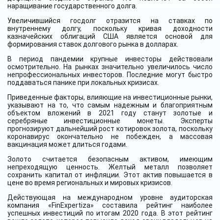
наращивание государственного долга.
Увеличившийся госдолг отразится на ставках по
внутреннему долгу, поскольку кривая доходности
казначейских облигаций США является основой для
формирования ставок долгового рынка в долларах.
В период пандемии крупные инвесторы действовали
осмотрительно. На рынках значительно увеличилось число
непрофессиональных инвесторов. Последние могут быстро
поддаваться панике при локальных кризисах.
Приведенные факторы, влияющие на инвестиционные рынки,
указывают на то, что самым надежным и благоприятным
объектом вложений в 2021 году станут золотые и
серебряные инвестиционные монеты. Эксперты
прогнозируют дальнейший рост котировок золота, поскольку
коронавирус окончательно не побежден, а массовая
вакцинация может длиться годами.
Золото считается безопасным активом, имеющим
непреходящую ценность. Желтый металл позволяет
сохранить капитал от инфляции. Этот актив повышается в
цене во время региональных и мировых кризисов.
Действующая на международном уровне аудиторская
компания «FinExpertiza» составила рейтинг наиболее
успешных инвестиций по итогам 2020 года. В этот рейтинг