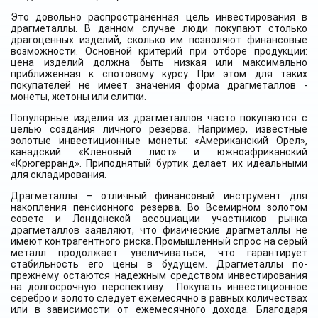
Это довольно распространенная цель инвестирования в
драгметаллы. В данном случае люди покупают столько
драгоценных изделий, сколько им позволяют финансовые
возможности. Основной критерий при отборе продукции:
цена изделий должна быть низкая или максимально
приближенная к спотовому курсу. При этом для таких
покупателей не имеет значения форма драгметаллов -
монеты, жетоны или слитки.
Популярные изделия из драгметаллов часто покупаются с
целью создания личного резерва. Например, известные
золотые инвестиционные монеты: «Американский Орел»,
канадский «Кленовый лист» и южноафриканский
«Крюгерранд». Приподнятый буртик делает их идеальными
для складирования.
Драгметаллы – отличный финансовый инструмент для
накопления пенсионного резерва. Во Всемирном золотом
совете и Лондонской ассоциации участников рынка
драгметаллов заявляют, что физические драгметаллы не
имеют контрагентного риска. Промышленный спрос на серый
металл продолжает увеличиваться, что гарантирует
стабильность его цены в будущем. Драгметаллы по-
прежнему остаются надежным средством инвестирования
на долгосрочную перспективу.
Покупать инвестиционное
серебро и золото следует ежемесячно в равных количествах
или в зависимости от ежемесячного дохода. Благодаря