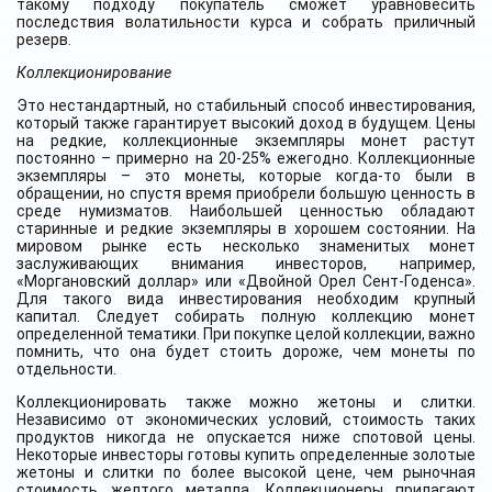
такому подходу покупатель сможет уравновесить
последствия волатильности курса и собрать приличный
резерв.
Коллекционирование
Это нестандартный, но стабильный способ инвестирования,
который также гарантирует высокий доход в будущем. Цены
на редкие, коллекционные экземпляры монет растут
постоянно – примерно на 20-25% ежегодно. Коллекционные
экземпляры – это монеты, которые когда-то были в
обращении, но спустя время приобрели большую ценность в
среде нумизматов. Наибольшей ценностью обладают
старинные и редкие экземпляры в хорошем состоянии. На
мировом рынке есть несколько знаменитых монет
заслуживающих внимания инвесторов, например,
«Моргановский доллар» или «Двойной Орел Сент-Годенса».
Для такого вида инвестирования необходим крупный
капитал. Следует собирать полную коллекцию монет
определенной тематики. При покупке целой коллекции, важно
помнить, что она будет стоить дороже, чем монеты по
отдельности.
Коллекционировать также можно жетоны и слитки.
Независимо от экономических условий, стоимость таких
продуктов никогда не опускается ниже спотовой цены.
Некоторые инвесторы готовы купить определенные золотые
жетоны и слитки по более высокой цене, чем рыночная
стоимость желтого металла. Коллекционеры прилагают