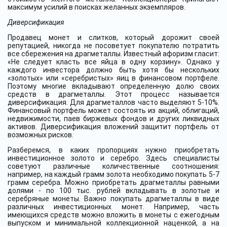
максимум усилий в поисках желанных экземпляров.
Диверсификация
Продавец монет и слитков, который дорожит своей
репутацией, никогда не посоветует покупателю потратить
все сбережения на драгметаллы. Известный афоризм гласит:
«
Не
следует класть все яйца в одну корзину». Однако у
каждого инвестора должно быть хотя бы нескольких
«золотых» или «серебристых» яиц в финансовом портфеле.
Поэтому многие вкладывают определенную долю своих
средств в драгметаллы. Этот процесс называется
диверсификация. Для драгметаллов часто выделяют 5-10%.
Финансовый портфель может состоять из акций, облигаций,
недвижимости, паев биржевых фондов и других ликвидных
активов. Диверсификация вложений защитит портфель от
возможных рисков.
Разберемся, в каких пропорциях нужно приобретать
инвестиционное золото и серебро. Здесь специалисты
советуют различные количественные соотношения:
например, на каждый грамм золота необходимо покупать 5-7
грамм серебра. Можно приобретать драгметаллы равными
долями - по 100 тыс. рублей вкладывать в золотые и
серебряные монеты. Важно покупать драгметаллы в виде
различных инвестиционных монет. Например, часть
имеющихся средств можно вложить в монеты с ежегодным
выпуском и минимальной коллекционной наценкой, а на