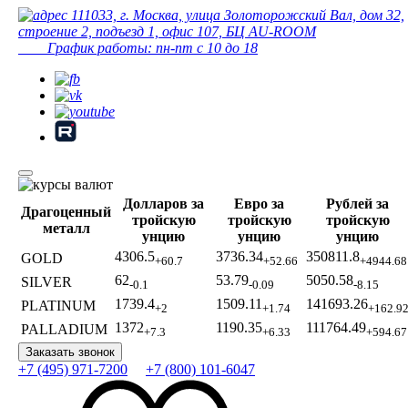
111033, г. Москва, улица Золоторожский Вал, дом 32,
строение 2, подъезд 1, офис 107, БЦ AU-ROOM
График работы: пн-пт с 10 до 18
Долларов за
Евро за
Рублей за
Драгоценный
тройскую
тройскую
тройскую
металл
унцию
унцию
унцию
4306.5
3736.34
350811.8
GOLD
+60.7
+52.66
+4944.68
62
53.79
5050.58
SILVER
-0.1
-0.09
-8.15
1739.4
1509.11
141693.26
PLATINUM
+2
+1.74
+162.9
1372
1190.35
111764.49
PALLADIUM
+7.3
+6.33
+594.67
Заказать звонок
+7 (495) 971-7200
+7 (800) 101-6047