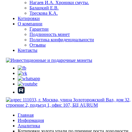
Нагаев И.А. Хроники смуты.
Балацкий Е.В.
Трескова К.А.
Котировки
О компании
Гарантии
Подлинность монет
Политика конфиденциальности
Отзывы
Контакты
111033, г. Москва, улица Золоторожский Вал, дом 32,
строение 2, подъезд 1, офис 107, БЦ AURUM
Главная
Информация
Аналитика
Котировки золота упали по причине роста доходности