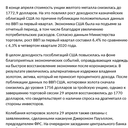
В конце апреля стоимость унции желтого металла снизилась до
1772,9 долларов. На это повлиял рост доходности казначейских
облигаций США по причине публикации положительных данных
по ВВП за первый квартал. Экономика США была на подъеме за
отчетный период, в том числе благодаря увеличению
потребительских расходов. Согласно данным Министерства
торговли, рост ВВП за первый квартал составил 6,4% по сравнению
с 4,3% в четвертом квартале 2020 года.
В целом доходность гособлигаций США повысилась на фоне
благоприятных экономических событий, оправдывающих надежд
на быстрое восстановление экономики после коронакризиса. В
результате увеличились альтернативные издержки владения
золотом, актива, который не приносит процентного дохода. После
публикации данных по ВВП США, котировки золота сначала
снизились до уровня 1756 долларов за тройскую унцию, однако к
завершению торговой сессии 29 апреля восстановились до 1770
долларов, что свидетельствует о наличии спроса на драгметалл со
стороны инвесторов.
Колебания котировок золота 29 апреля также связаны с
заявлениями, сделанными накануне Джеромом Пауэллом,
председателем ФРС. На очередном заседании центрального банка