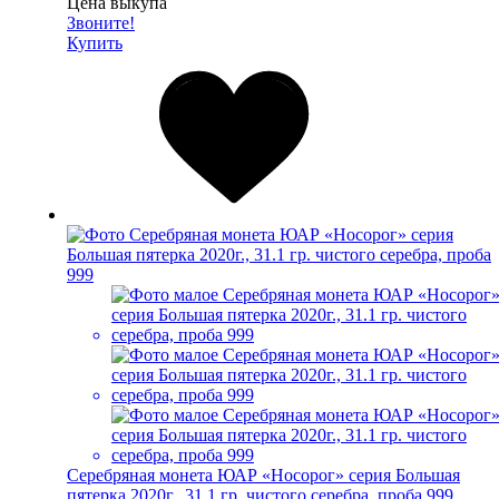
Цена выкупа
Звоните!
Купить
Серебряная монета ЮАР «Носорог» серия Большая
пятерка 2020г., 31.1 гр. чистого серебра, проба 999