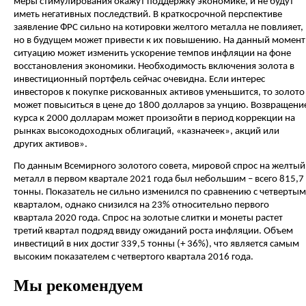
меры стимулирования окажут поддержку экономике, и не будут
иметь негативных последствий. В краткосрочной перспективе
заявление ФРС сильно на котировки желтого металла не повлияет,
но в будущем может привести к их повышению. На данный момент
ситуацию может изменить ускорение темпов инфляции на фоне
восстановления экономики. Необходимость включения золота в
инвестиционный портфель сейчас очевидна. Если интерес
инвесторов к покупке рискованных активов уменьшится, то золото
может повыситься в цене до 1800 долларов за унцию. Возвращени
курса к 2000 долларам может произойти в период коррекции на
рынках высокодоходных облигаций, «казначеек», акций или
других активов».
По данным Всемирного золотого совета, мировой спрос на желтый
металл в первом квартале 2021 года был небольшим – всего 815,7
тонны. Показатель не сильно изменился по сравнению с четвертым
кварталом, однако снизился на 23% относительно первого
квартала 2020 года. Спрос на золотые слитки и монеты растет
третий квартал подряд ввиду ожиданий роста инфляции. Объем
инвестиций в них достиг 339,5 тонны (+ 36%), что является самым
высоким показателем с четвертого квартала 2016 года.
Мы рекомендуем