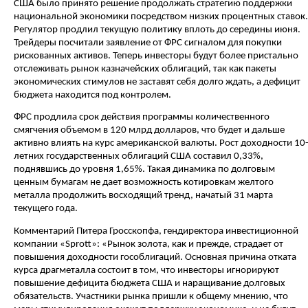
США было принято решение продолжать стратегию поддержки
национальной экономики посредством низких процентных ставок.
Регулятор продлил текущую политику вплоть до середины июня.
Трейдеры посчитали заявление от ФРС сигналом для покупки
рискованных активов. Теперь инвесторы будут более пристально
отслеживать рынок казначейских облигаций, так как пакеты
экономических стимулов не заставят себя долго ждать, а дефицит
бюджета находится под контролем.
ФРС продлила срок действия программы количественного
смягчения объемом в 120 млрд долларов, что будет и дальше
активно влиять на курс американской валюты. Рост доходности 10
летних государственных облигаций США составил 0,33%,
поднявшись до уровня 1,65%. Такая динамика по долговым
ценным бумагам не дает возможность котировкам желтого
металла продолжить восходящий тренд, начатый 31 марта
текущего года.
Комментарий Питера Гросскопфа, гендиректора инвестиционной
компании «Sprott»: «Рынок золота, как и прежде, страдает от
повышения доходности гособлигаций. Основная причина отката
курса драгметалла состоит в том, что инвесторы игнорируют
повышение дефицита бюджета США и наращивание долговых
обязательств. Участники рынка пришли к общему мнению, что