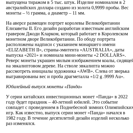
выпущена тиражом в 5 тыс. штук. Изделие номиналом в 2
австралийских доллара создано из золота 0,9999 пробы. Вес
монеты – ½ грамма, а диаметр – 11 мм.
На аверсе размещен портрет королевы Великобритании
Елизаветы II. Его дизайн разработан известным английским
гравером Джоди Кларком, который работает в Королевском
монетном дворе Великобритании. По ободу портрета
расположены надписи с указанием монаршего имени
«ELIZABETH II», страны-эмитента «AUSTRALIA», даты
выпуска «2021» и номинала мини-монеты «2 DOLLARS».
Реверс монеты украшен милым изображением коалы, сидяще
на эвкалиптовом дереве. На стволе эвкалипта можно
рассмотреть инициалы художника «AWB». Слева от зверька
выгравированы вес и проба драгметалла «1/2 g .9999 Au».
Юбилейный выпуск монеты «Панда»‎
У серии китайских инвестиционных монет «Панда»‎ в 2022
году будет праздник – 40-летний юбилей. Это событие
совпадет с проведением в Поднебесной зимних Олимпийски
игр. Как известно, выпуск серии монет «Панда» начался в
1982 году. В течение десятилетий дизайн изделий несколько
раз изменялся.