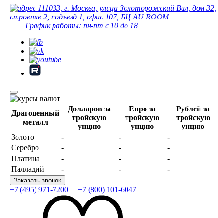
111033, г. Москва, улица Золоторожский Вал, дом 32,
строение 2, подъезд 1, офис 107, БЦ AU-ROOM
График работы: пн-пт с 10 до 18
Долларов за
Евро за
Рублей за
Драгоценный
тройскую
тройскую
тройскую
металл
унцию
унцию
унцию
Золото
-
-
-
Серебро
-
-
-
Платина
-
-
-
Палладий
-
-
-
Заказать звонок
+7 (495) 971-7200
+7 (800) 101-6047