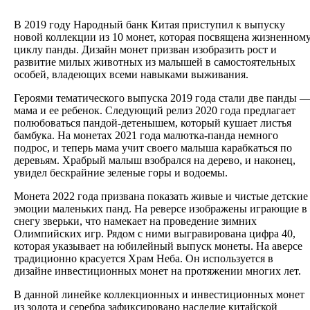
В 2019 году Народный банк Китая приступил к выпуску
новой коллекции из 10 монет, которая посвящена жизненном
циклу панды. Дизайн монет призван изобразить рост и
развитие милых животных из малышей в самостоятельных
особей, владеющих всеми навыками выживания.
Героями тематического выпуска 2019 года стали две панды 
мама и ее ребенок. Следующий релиз 2020 года предлагает
полюбоваться пандой-детенышем, который кушает листья
бамбука. На монетах 2021 года малютка-панда немного
подрос, и теперь мама учит своего малыша карабкаться по
деревьям. Храбрый малыш взобрался на дерево, и наконец,
увидел бескрайние зеленые горы и водоемы.
Монета 2022 года призвана показать живые и чистые детские
эмоции маленьких панд. На реверсе изображены играющие в
снегу зверьки, что намекает на проведение зимних
Олимпийских игр. Рядом с ними выгравирована цифра 40,
которая указывает на юбилейный выпуск монеты. На аверсе
традиционно красуется Храм Неба. Он используется в
дизайне инвестиционных монет на протяжении многих лет.
В данной линейке коллекционных и инвестиционных монет
из золота и серебра зафиксировано наследие китайской