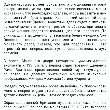
Однако наступил момент обновления этого дизайна, который
теперь используется для серии инвестиционных монет
«Британия». Это необходимо сделать, чтобы выразить в нем
современный образ страны. Королевский монетный двор
Великобритании (далее - Монетный двор) будет выпускать
по одной монете в течение трех лет с образом Британии в
облике женщин-представительниц цветного населения. До
сих пор для этих целей использовалась белая женщина. Энн
Глоссоп, первая женщина-заместитель начальника
Монетного двора, сказала, что для предприятия – это
огромный шаг вперед, ведь нужно соответствовать духу
времени.
В музее Монетного двора находятся нумизматические
экспонаты с 135 г. н. э. В период существования Древнего
Рима Британия представляла собой мультикультурное
общество. На древних британских монетах изначально
изображалась Минерва – римская богиня мудрости.
Создать художественный образ на небольшой поверхности
монеты непросто. Для этого следует избегать множества
деталей, поскольку цель – точнее передать замысел.
Образ современной Британии существенно изменился по
сравнению с 50-пенсовыми монетами 1969-1982 гг. На аверсе