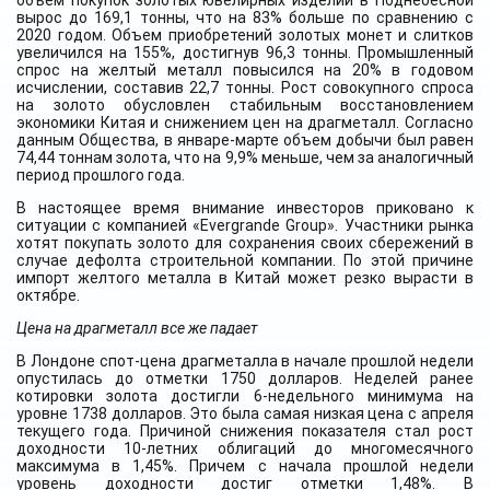
объем покупок золотых ювелирных изделий в Поднебесной
вырос до 169,1 тонны, что на 83% больше по сравнению с
2020 годом. Объем приобретений золотых монет и слитков
увеличился на 155%, достигнув 96,3 тонны. Промышленный
спрос на желтый металл повысился на 20% в годовом
исчислении, составив 22,7 тонны. Рост совокупного спроса
на золото обусловлен стабильным восстановлением
экономики Китая и снижением цен на драгметалл. Согласно
данным Общества, в январе-марте объем добычи был равен
74,44 тоннам золота, что на 9,9% меньше, чем за аналогичный
период прошлого года.
В настоящее время внимание инвесторов приковано к
ситуации с компанией «Evergrande Group». Участники рынка
хотят покупать золото для сохранения своих сбережений в
случае дефолта строительной компании. По этой причине
импорт желтого металла в Китай может резко вырасти в
октябре.
Цена на драгметалл все же падает
В Лондоне спот-цена драгметалла в начале прошлой недели
опустилась до отметки 1750 долларов. Неделей ранее
котировки золота достигли 6-недельного минимума на
уровне 1738 долларов. Это была самая низкая цена с апреля
текущего года. Причиной снижения показателя стал рост
доходности 10-летних облигаций до многомесячного
максимума в 1,45%. Причем с начала прошлой недели
уровень доходности достиг отметки 1,48%. В