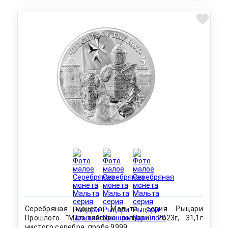
Серебряная монета Мальта серия Рыцари
Прошлого "Мальтийские рыцари" 2023г, 31,1г
чистого серебра, проба 9999