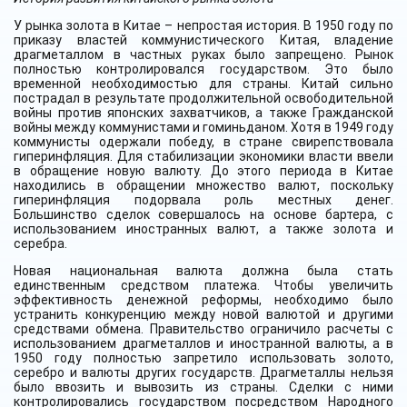
У рынка золота в Китае – непростая история. В 1950 году по
приказу властей коммунистического Китая, владение
драгметаллом в частных руках было запрещено. Рынок
полностью контролировался государством. Это было
временной необходимостью для страны. Китай сильно
пострадал в результате продолжительной освободительной
войны против японских захватчиков, а также Гражданской
войны между коммунистами и гоминьданом. Хотя в 1949 году
коммунисты одержали победу, в стране свирепствовала
гиперинфляция. Для стабилизации экономики власти ввели
в обращение новую валюту. До этого периода в Китае
находились в обращении множество валют, поскольку
гиперинфляция подорвала роль местных денег.
Большинство сделок совершалось на основе бартера, с
использованием иностранных валют, а также золота и
серебра.
Новая национальная валюта должна была стать
единственным средством платежа. Чтобы увеличить
эффективность денежной реформы, необходимо было
устранить конкуренцию между новой валютой и другими
средствами обмена. Правительство ограничило расчеты с
использованием драгметаллов и иностранной валюты, а в
1950 году полностью запретило использовать золото,
серебро и валюты других государств. Драгметаллы нельзя
было ввозить и вывозить из страны. Сделки с ними
контролировались государством посредством Народного