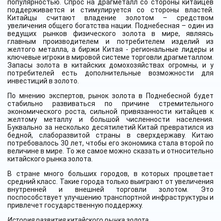
популярностью. Спрос на драгметалл со стороны китайцев
поддерживается и стимулируется со стороны властей.
Китайцы считают владение золотом – средством
увеличения общего богатства нации. Поднебесная – один из
ведущих рынков физического золота в мире, являясь
главным производителем и потребителем изделий из
желтого металла, а биржи Китая - региональные лидеры и
ключевые игроки в мировой системе торговли драгметаллом.
Запасы золота в китайских домохозяйствах огромны, и у
потребителей есть дополнительные возможности для
инвестиций в золото.
По мнению экспертов, рынок золота в Поднебесной будет
стабильно развиваться по причине стремительного
экономического роста, сильной привязанности китайцев к
желтому металлу и большой численности населения.
Буквально за несколько десятилетий Китай превратился из
бедной, слаборазвитой страны в сверхдержаву. Китаю
потребовалось 30 лет, чтобы его экономика стала второй по
величине в мире. То же самое можно сказать и относительно
китайского рынка золота.
В стране много больших городов, в которых процветает
средний класс. Такие города только выиграют от увеличения
внутренней и внешней торговли золотом. Это
поспособствует улучшению транспортной инфраструктуры и
привлечет государственную поддержку.
История развития китайского рынка золота