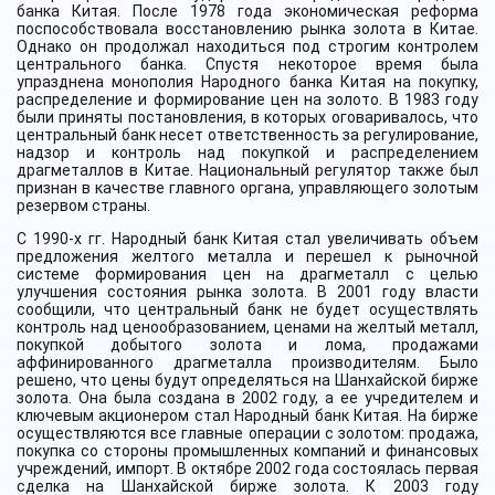
банка Китая. После 1978 года экономическая реформа
поспособствовала восстановлению рынка золота в Китае.
Однако он продолжал находиться под строгим контролем
центрального банка. Спустя некоторое время была
упразднена монополия Народного банка Китая на покупку,
распределение и формирование цен на золото. В 1983 году
были приняты постановления, в которых оговаривалось, что
центральный банк несет ответственность за регулирование,
надзор и контроль над покупкой и распределением
драгметаллов в Китае. Национальный регулятор также был
признан в качестве главного органа, управляющего золотым
резервом страны.
С 1990-х гг. Народный банк Китая стал увеличивать объем
предложения желтого металла и перешел к рыночной
системе формирования цен на драгметалл с целью
улучшения состояния рынка золота. В 2001 году власти
сообщили, что центральный банк не будет осуществлять
контроль над ценообразованием, ценами на желтый металл,
покупкой добытого золота и лома, продажами
аффинированного драгметалла производителям. Было
решено, что цены будут определяться на Шанхайской бирже
золота. Она была создана в 2002 году, а ее учредителем и
ключевым акционером стал Народный банк Китая. На бирже
осуществляются все главные операции с золотом: продажа,
покупка со стороны промышленных компаний и финансовых
учреждений, импорт. В октябре 2002 года состоялась первая
сделка на Шанхайской бирже золота. К 2003 году