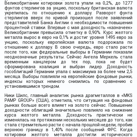
Великобритании котировки золота упали на 0,2%, до 1277
фунтов стерлингов за унцию, поскольку британская валюта
укрепилась по отношению к доллару. Разворот фунта
стерлингов вверх по кривой произошел после заявлений
представителей Банка Англии о необходимости повышения
процентной ставки. Впервые с мая доходность «казначеек»
Великобритании превысила отметку в 0,90%. Курс желтого
металла вырос в евро на 0,1% и достиг уровня 1495 евро за
унцию, поскольку европейская валюта подорожала по
отношению к доллару. В свою очередь, евро стало расти
после того, как федеральные выборы в Германии показали
неоднозначные результаты. Сейчас Ангела Меркель стала
временным канцлером до тех пор, пока не будет
сформирована коалиция и выбран лидер. Доходность
гособлигаций Германии упала с максимума за более чем 2,5
месяца. Выборы повлияли на европейские фондовые рынки,
индексы которых немного снизились по сравнению с
установившимся трендом.
Ники Шилс, главный аналитик рынка драгметаллов в «MKS
PAMP GROUP» (США), отметила, что ситуация на фондовых
рынках больше всего влияет на золото сейчас. Повышение
доходности облигаций значительно повлияло на снижение
курса желтого металла. Доходность практически не
изменялась на протяжении нескольких месяцев до того, как
стала стремительно расти с начала прошлой недели, пробив
верхнюю границу в 1,40% после сообщений ФРС. Когда
котировки желтого металла достигли исторического