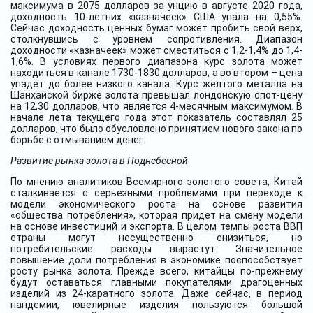
максимума в 2075 долларов за унцию в августе 2020 года,
доходность 10-летних «казначеек» США упала на 0,55%.
Сейчас доходность ценных бумаг может пробить свой верх,
столкнувшись с уровнем сопротивления. Диапазон
доходности «казначеек» может сместиться с 1,2-1,4% до 1,4-
1,6%. В условиях первого диапазона курс золота может
находиться в канале 1730-1830 долларов, а во втором – цена
упадет до более низкого канала. Курс желтого металла на
Шанхайской бирже золота превышал лондонскую спот-цену
на 12,30 долларов, что является 4-месячным максимумом. В
начале лета текущего года этот показатель составлял 25
долларов, что было обусловлено принятием нового закона по
борьбе с отмыванием денег.
Развитие рынка золота в Поднебесной
По мнению аналитиков Всемирного золотого совета, Китай
сталкивается с серьезными проблемами при переходе к
модели экономического роста на основе развития
«общества потребления», которая придет на смену модели
на основе инвестиций и экспорта. В целом темпы роста ВВП
страны могут несущественно снизиться, но
потребительские расходы вырастут. Значительное
повышение доли потребления в экономике поспособствует
росту рынка золота. Прежде всего, китайцы по-прежнему
будут оставаться главными покупателями драгоценных
изделий из 24-каратного золота. Даже сейчас, в период
пандемии, ювелирные изделия пользуются большой