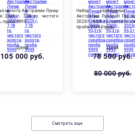
ая монета Австралии Лунар
Набор серебряных 
ея 2025 г, 7,78 гр. чистого
Австралии Лунар III Год К
, проба 9999
2023г., 93,3 гр чистого с
проба 9999 (пруф)
Цена
Цена
105 000 руб.
78 500 руб.
80 000 руб.
Смотреть еще