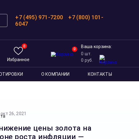
+7 (495) 971-7200
+7 (800) 101-
6047
0
Ваша корзина:
0
0
шт.
Избранное
0
руб.
ОТИРОВКИ
О КОМПАНИИ
КОНТАКТЫ
окт 26, 2021
нижение цены золота на
оне роста инфляции —