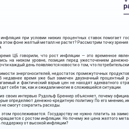
р
 инфляция при условии низких процентных ставок помогает гос
а этом фоне желтый металл не растет? Рассмотрим точку зрения
.
время ЦБ говорили, что рост инфляции — это временное явле
лись на низком уровне, позиция перед ужесточением денежно
очти каждый день появляются новости о том, что потребительски
оимости энергоносителей, недостаток промежуточных продукто
 В недавнее время уже был замечен двузначный процентный р
агаемый и фактический взрыв цен не находят адекватного отр
едет себя так, как и ожидали многие в сложившейся ситуации.
 из своих интервью Рудольф Бреннер объясняет, почему офици
орые определяют денежно-кредитную политику. По его мнению, и
и не смогут сократить расходы.
в этом прослеживается. Государству не нужно платить за заим
кращается с ростом инфляции. Но почему же цена желтого металл
ь поддержку от высокой инфляции?