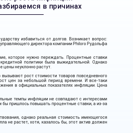
азбираемся в причинах
ударству избавиться от долгов. Возникает вопрос:
 управляющего директора компании Philoro Рудольфа
ние, которое нужно переждать. Процентные ставки
-кредитной политики была выжидательной. Однако
е цены неуклонно растут.
в вызывают рост стоимости товаров повседневного
ост цен за небольшой период времени. И все-таки
ажения в официальных показателях инфляции. Цена
альные темпы инфляции не совпадают с интересами
м бы пришлось повышать процентные ставки, а из-за
ствования, однако реальная стоимость имеющегося
а не растет, хотя, казалось бы, этот актив должен