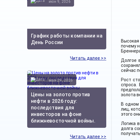
июн 9, 2026
График работы компании на
Высокая
День России
почему н
Бреннера
Читать далее >>
Долгое 
сохраня
сейчас п
Рост ст
мая 29, 2026
спроса.
предпол
Цены на золото против
золота в
нефти в 2026 году:
В одном
последствия для
лиц, кот
инвесторов на фоне
этого он
ближневосточной войны.
Логика 
долга со
получат
Читать далее >>