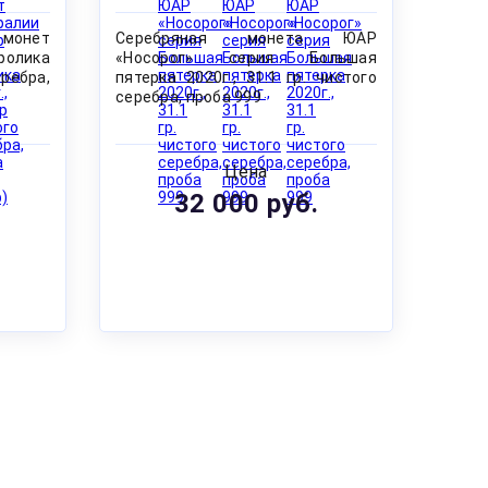
монет
Серебряная монета ЮАР
ролика
«Носорог» серия Большая
еребра,
пятерка 2020г., 31.1 гр. чистого
серебра, проба 999
Цена
32 000 руб.