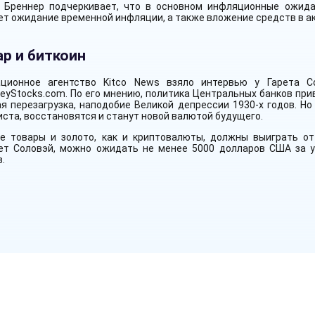
 Бреннер подчеркивает, что в основном инфляционные ожида
т ожидание временной инфляции, а также вложение средств в ак
р и биткоин
ционное агентство Kitco News взяло интервью у Гарета С
eyStocks.com. По его мнению, политика Центральных банков при
я перезагрузка, наподобие Великой депрессии 1930-х годов. Но 
ста, восстановятся и станут новой валютой будущего.
е товары и золото, как и криптовалюты, должны выиграть от
ет Соловэй, можно ожидать не менее 5000 долларов США за у
.