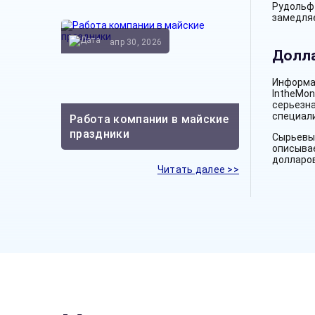
Рудольф
замедляе
апр 30, 2026
Долла
Информа
IntheMon
серьезна
специали
Работа компании в майские
праздники
Сырьевы
описыва
долларов
Читать далее >>