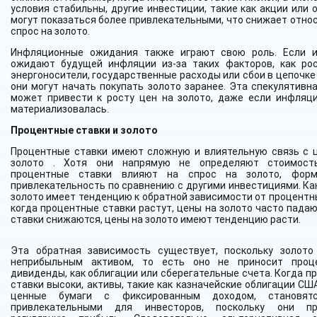
условия стабильны, другие инвестиции, такие как акции или 
могут показаться более привлекательными, что снижает отно
спрос на золото.
Инфляционные ожидания также играют свою роль. Если 
ожидают будущей инфляции из-за таких факторов, как ро
энергоносители, государственные расходы или сбои в цепочке
они могут начать покупать золото заранее. Эта спекулятивна
может привести к росту цен на золото, даже если инфляц
материализовалась.
Процентные ставки и золото
Процентные ставки имеют сложную и влиятельную связь с 
золото . Хотя они напрямую не определяют стоимость
процентные ставки влияют на спрос на золото, форм
привлекательность по сравнению с другими инвестициями. Как
золото имеет тенденцию к обратной зависимости от процентны
когда процентные ставки растут, цены на золото часто падаю
ставки снижаются, цены на золото имеют тенденцию расти.
Эта обратная зависимость существует, поскольку золото
неприбыльным активом, то есть оно не приносит проц
дивиденды, как облигации или сберегательные счета. Когда п
ставки высоки, активы, такие как казначейские облигации СШ
ценные бумаги с фиксированным доходом, становят
привлекательными для инвесторов, поскольку они пр