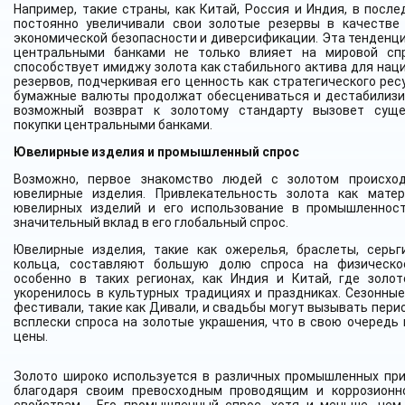
Например, такие страны, как Китай, Россия и Индия, в после
постоянно увеличивали свои золотые резервы в качестве
экономической безопасности и диверсификации. Эта тенденци
центральными банками не только влияет на мировой сп
способствует имиджу золота как стабильного актива для нац
резервов, подчеркивая его ценность как стратегического рес
бумажные валюты продолжат обесцениваться и дестабилизи
возможный возврат к золотому стандарту вызовет суще
покупки центральными банками.
Ювелирные изделия и промышленный спрос
Возможно, первое знакомство людей с золотом происхо
ювелирные изделия. Привлекательность золота как мате
ювелирных изделий и его использование в промышленнос
значительный вклад в его глобальный спрос.
Ювелирные изделия, такие как ожерелья, браслеты, серьг
кольца, составляют большую долю спроса на физическо
особенно в таких регионах, как Индия и Китай, где золот
укоренилось в культурных традициях и праздниках. Сезонные
фестивали, такие как Дивали, и свадьбы могут вызывать пери
всплески спроса на золотые украшения, что в свою очередь 
цены.
Золото широко используется в различных промышленных пр
благодаря своим превосходным проводящим и коррозионн