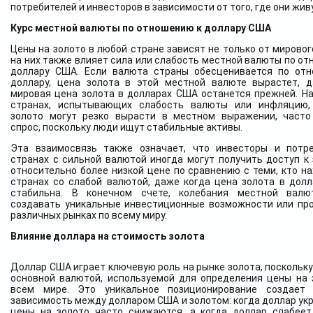
потребителей и инвесторов в зависимости от того, где они жив
Курс местной валюты по отношению к доллару США
Цены на золото в любой стране зависят не только от мировог
на них также влияет сила или слабость местной валюты по от
доллару США. Если валюта страны обесценивается по от
доллару, цена золота в этой местной валюте вырастет, 
мировая цена золота в долларах США останется прежней. На
странах, испытывающих слабость валюты или инфляцию,
золото могут резко вырасти в местном выражении, част
спрос, поскольку люди ищут стабильные активы.
Эта взаимосвязь также означает, что инвесторы и потр
странах с сильной валютой иногда могут получить доступ к 
относительно более низкой цене по сравнению с теми, кто на
странах со слабой валютой, даже когда цена золота в дол
стабильна. В конечном счете, колебания местной валю
создавать уникальные инвестиционные возможности или пр
различных рынках по всему миру.
Влияние доллара на стоимость золота
Доллар США играет ключевую роль на рынке золота, поскольку
основной валютой, используемой для определения цены на 
всем мире. Это уникальное позиционирование создает 
зависимость между долларом США и золотом: когда доллар укр
цены на золото часто снижаются, а когда доллар слабеет