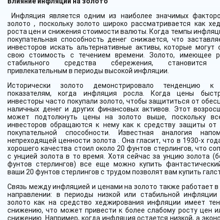
Влияние инфляции на золото
Инфляция является одним из наиболее значимых фактор
золото , поскольку золото широко рассматривается как хе
роста цен и снижения стоимости валюты. Когда темпы инфляци
покупательная способность денег снижается, что заставля
инвесторов искать альтернативные активы, которые могут 
свою стоимость с течением времени. Золото, имеющее 
стабильного средства сбережения, становится о
привлекательным в периоды высокой инфляции.
Исторически золото демонстрировало тенденцию к
показателям, когда инфляция росла. Когда цены быстр
инвесторы часто покупали золото, чтобы защититься от обес
наличных денег и других финансовых активов. Этот возрос
может подтолкнуть цены на золото выше, поскольку вс
инвесторов обращаются к нему как к средству защиты от
покупательной способности. Известная аналогия напо
непреходящей ценности золота . Она гласит, что в 1930-х го
хорошего качества стоил около 20 фунтов стерлингов, что со
с унцией золота в то время. Хотя сейчас за унцию золота (б
фунтов стерлингов) все еще можно купить фантастически
ваши 20 фунтов стерлингов с трудом позволят вам купить галст
Связь между инфляцией и ценами на золото также работает в
направлении: в периоды низкой или стабильной инфляции
золото как на средство хеджирования инфляции имеет те
снижению, что может привести к более слабому росту цен и
снижению. Например, когда инфляция остается низкой, а экон