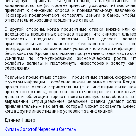
регулярную прибыль. Следовательно, альтернативная с
владения золотом (которое не приносит доходности) увеличив
приводит к снижению спроса и понижательному давлению
Некоторые предпочитают оставлять деньги в банке, чтобы
относительно хорошие процентные ставки.
С другой стороны, когда процентные ставки низкие или с
доходность процентных активов падает, что снижает альте
стоимость владения золотом. Это делает золот
привлекательным в качестве безопасного актива, ос
неопределенных экономических условиях или когда инфляция
беспокойство. Кроме того, низкие процентные ставки часто с
усилиями по стимулированию экономического роста, ч
ослабить валюты и подтолкнуть инвесторов к золоту как
сбережения.
Реальные процентные ставки — процентные ставки, скоррект
с учетом инфляции — особенно важны на рынке золота. Когда
процентные ставки отрицательны (т. е. инфляция выше но
процентных ставок), спрос на золото часто растет, поскольк
деньги и облигации теряют покупательную способность в
выражении. Отрицательные реальные ставки делают зол
привлекательным как актив, который может сохранять ценно
когда другие инвестиции не успевают за инфляцией.
Дэниел Фишер
Купить Золотой Червонец Сеятель