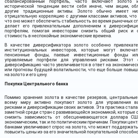
сбалансированный портфель, часто включают золото и
исторической тенденции вести себя иначе, чем акции, об
другие традиционные активы. Золото обычно имеет ни
отрицательную корреляцию с другими классами активов, что 
что оно может обеспечить стабильность во время рыночных сп
делает его привлекательным дополнением к диверсифиц
портфелям, помогая инвесторам снизить общий риск и 
стоимость в неспокойные экономические времена.
В качестве диверсификатора золото особенно привлекат
институциональных инвесторов, которые могут включа
пенсионные фонды, паевые инвестиционные фонды ил
управляемые портфели для управления рисками. Этот 
диверсификацию часто увеличивается в ответ на экономичес
или прогнозы будущей волатильности, что еще больше повыш
на золото и его цену.
Покупки Центрального банка
Помимо хранения золота в качестве резервов, центральные
всему миру активно покупают золото для управления в
рисками и диверсификации своих активов. Эта практика стала
заметной среди стран с развивающейся экономикой, которые 
снизить зависимость от обесценивающегося доллара СШ
экономическим, так и по политическим причинам. Покупки цен
банками увеличивают спрос на золото, что может поддержать
повысить цены из-за его значительной покупательной способно