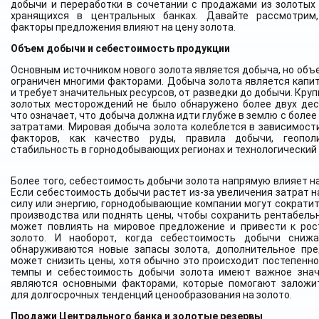
добычи и переработки в сочетании с продажами из золотых 
хранящихся в центральных банках. Давайте рассмотрим
факторы предложения влияют на цену золота.
Объем добычи и себестоимость продукции
Основным источником нового золота является добыча, но объ
ограничен многими факторами. Добыча золота является капи
и требует значительных ресурсов, от разведки до добычи. Кру
золотых месторождений не было обнаружено более двух дес
что означает, что добыча должна идти глубже в землю с боле
затратами. Мировая добыча золота колеблется в зависимости
факторов, как качество руды, правила добычи, геопол
стабильность в горнодобывающих регионах и технологический 
Более того, себестоимость добычи золота напрямую влияет на
Если себестоимость добычи растет из-за увеличения затрат н
силу или энергию, горнодобывающие компании могут сократи
производства или поднять цены, чтобы сохранить рентабельн
может повлиять на мировое предложение и привести к рос
золото. И наоборот, когда себестоимость добычи сниж
обнаруживаются новые запасы золота, дополнительное пр
может снизить цены, хотя обычно это происходит постепенно.
темпы и себестоимость добычи золота имеют важное знач
являются основными факторами, которые помогают заложи
для долгосрочных тенденций ценообразования на золото.
Продажи Центрального банка и золотые резервы