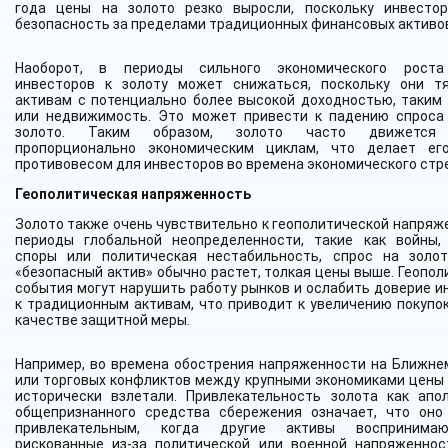
года цены на золото резко выросли, поскольку инвесто
безопасность за пределами традиционных финансовых активо
Наоборот, в периоды сильного экономического роста
инвесторов к золоту может снижаться, поскольку они т
активам с потенциально более высокой доходностью, таким 
или недвижимость. Это может привести к падению спроса
золото. Таким образом, золото часто движется 
пропорционально экономическим циклам, что делает ег
противовесом для инвесторов во времена экономического стр
Геополитическая напряженность
Золото также очень чувствительно к геополитической напряже
периоды глобальной неопределенности, такие как войны,
споры или политическая нестабильность, спрос на золо
«безопасный актив» обычно растет, толкая цены выше. Геопол
события могут нарушить работу рынков и ослабить доверие и
к традиционным активам, что приводит к увеличению покупок
качестве защитной меры.
Например, во времена обострения напряженности на Ближне
или торговых конфликтов между крупными экономиками цены 
исторически взлетали. Привлекательность золота как апол
общепризнанного средства сбережения означает, что оно
привлекательным, когда другие активы воспринима
рискованные из-за политической или военной напряженнос