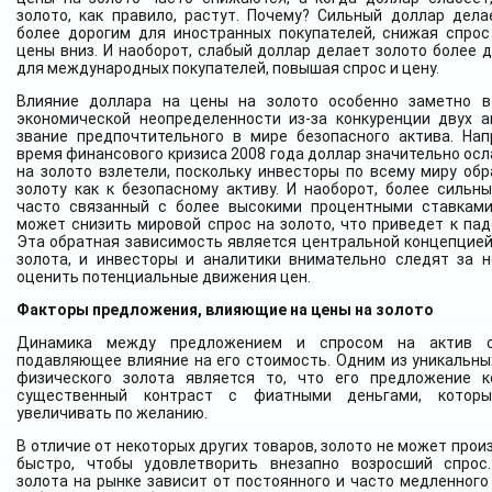
золото, как правило, растут. Почему? Сильный доллар дела
более дорогим для иностранных покупателей, снижая спрос
цены вниз. И наоборот, слабый доллар делает золото более 
для международных покупателей, повышая спрос и цену.
Влияние доллара на цены на золото особенно заметно 
экономической неопределенности из-за конкуренции двух а
звание предпочтительного в мире безопасного актива. Нап
время финансового кризиса 2008 года доллар значительно осл
на золото взлетели, поскольку инвесторы по всему миру обр
золоту как к безопасному активу. И наоборот, более сильны
часто связанный с более высокими процентными ставкам
может снизить мировой спрос на золото, что приведет к пад
Эта обратная зависимость является центральной концепцией
золота, и инвесторы и аналитики внимательно следят за н
оценить потенциальные движения цен.
Факторы предложения, влияющие на цены на золото
Динамика между предложением и спросом на актив о
подавляющее влияние на его стоимость. Одним из уникальны
физического золота является то, что его предложение 
существенный контраст с фиатными деньгами, котор
увеличивать по желанию.
В отличие от некоторых других товаров, золото не может про
быстро, чтобы удовлетворить внезапно возросший спрос
золота на рынке зависит от постоянного и часто медленного