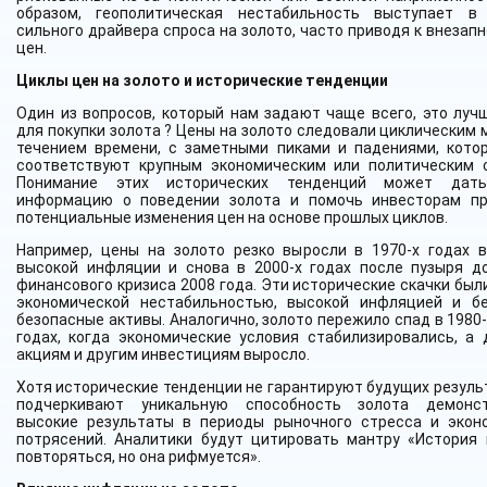
образом, геополитическая нестабильность выступает в
сильного драйвера спроса на золото, часто приводя к внезап
цен.
Циклы цен на золото и исторические тенденции
Один из вопросов, который нам задают чаще всего, это луч
для покупки золота ? Цены на золото следовали циклическим 
течением времени, с заметными пиками и падениями, кото
соответствуют крупным экономическим или политическим 
Понимание этих исторических тенденций может дат
информацию о поведении золота и помочь инвесторам п
потенциальные изменения цен на основе прошлых циклов.
Например, цены на золото резко выросли в 1970-х годах 
высокой инфляции и снова в 2000-х годах после пузыря д
финансового кризиса 2008 года. Эти исторические скачки был
экономической нестабильностью, высокой инфляцией и б
безопасные активы. Аналогично, золото пережило спад в 1980-
годах, когда экономические условия стабилизировались, а 
акциям и другим инвестициям выросло.
Хотя исторические тенденции не гарантируют будущих результ
подчеркивают уникальную способность золота демонст
высокие результаты в периоды рыночного стресса и экон
потрясений. Аналитики будут цитировать мантру «История
повторяться, но она рифмуется».