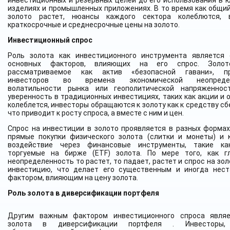
инвестиционных и резервных целей до его использования в 
изделиях и промышленных приложениях. В то время как общий
золото растет, нюансы каждого сектора колеблются, 
краткосрочные и среднесрочные цены на золото.
Инвестиционный спрос
Роль золота как инвестиционного инструмента является
основных факторов, влияющих на его спрос. Золот
рассматриваемое как актив «безопасной гавани», пр
инвесторов во времена экономической неопредел
волатильности рынка или геополитической напряженнос
уверенность в традиционных инвестициях, таких как акции и 
колеблется, инвесторы обращаются к золоту как к средству с
что приводит к росту спроса, а вместе с ним и цен.
Спрос на инвестиции в золото проявляется в разных формах
прямые покупки физического золота (слитки и монеты) и 
воздействие через финансовые инструменты, такие ка
торгуемые на бирже (ETF) золота. По мере того, как г
неопределенность то растет, то падает, растет и спрос на зол
инвестицию, что делает его существенным и иногда нес
фактором, влияющим на цену золота.
Роль золота в диверсификации портфеля
Другим важным фактором инвестиционного спроса являе
золота в диверсификации портфеля . Инвесторы,