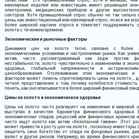
свойствам . Его промышленный спрос, хотя и меньше, чем
ювелирные изделия или инвестиции, имеет решающее зна
электроники, медицинских приборов и других высокотехн
секторов. Хотя промышленный спрос обычно не так сильно 
цены, как инвестиционный или ювелирный спрос, он все же игр
более широкой картине спроса и помогает поддерживать 
золота с течением времени.
Экономические и рыночные факторы
Динамика цен на золото тесно связана с более 
экономическими условиями и настроениями рынка. Как унив
актив, часто рассматриваемый как хедж против фи
нестабильности, золото чувствительно к изменениям в экон
здоровье, глобальной напряженности и исторически
ценообразования. Отслеживание этих экономических и 
факторов может помочь спрогнозировать цены на золото , д
четкое представление о том, почему колеблется стоимость 
понять, как оно вписывается в более широкий финансовый лан
Цены на золото и экономическое здоровье
Цены на золото часто реагируют на изменения в мировой э
выступая в качестве барометра финансового здоровья.
экономических спадов, рецессий или финансовых кризисов 
часто ищут золото как актив «безопасной гавани». Этот ро
может привести к росту цен на золото , поскольку инвесторы
защитить свое богатство от спада на фондовых рынках, де
валют и других рисков. Например, во время финансового кри