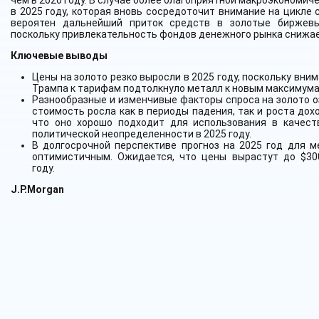
чем в 2020 году. В случае более благоприятной макроэкономич
в 2025 году, которая вновь сосредоточит внимание на цикле
вероятен дальнейший приток средств в золотые биржевы
поскольку привлекательность фондов денежного рынка снижае
Ключевые выводы
Цены на золото резко выросли в 2025 году, поскольку вни
Трампа к тарифам подтолкнуло металл к новым максимума
Разнообразные и изменчивые факторы спроса на золото о
стоимость росла как в периоды падения, так и роста дох
что оно хорошо подходит для использования в качест
политической неопределенности в 2025 году.
В долгосрочной перспективе прогноз на 2025 год для м
оптимистичным. Ожидается, что цены вырастут до $30
году.
J.P.Morgan