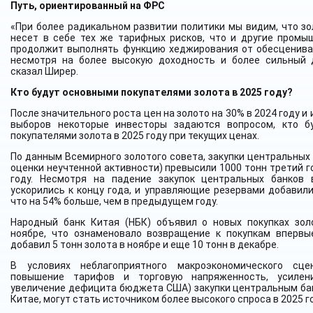
Путь, ориентированный на ФРС
«При более радикальном развитии политики мы видим, что зо
несет в себе тех же тарифных рисков, что и другие промы
продолжит выполнять функцию хеджирования от обесценива
несмотря на более высокую доходность и более сильный 
сказал Ширер.
Кто будут основными покупателями золота в 2025 году?
После значительного роста цен на золото на 30% в 2024 году и
выборов некоторые инвесторы задаются вопросом, кто б
покупателями золота в 2025 году при текущих ценах.
По данным Всемирного золотого совета, закупки центральных
оценки неучтенной активности) превысили 1000 тонн третий г
году. Несмотря на падение закупок центральных банков 
ускорились к концу года, и управляющие резервами добавили
что на 54% больше, чем в предыдущем году.
Народный банк Китая (НБК) объявил о новых покупках зол
ноябре, что ознаменовало возвращение к покупкам впервы
добавил 5 тонн золота в ноябре и еще 10 тонн в декабре.
В условиях неблагоприятного макроэкономического сце
повышение тарифов и торговую напряженность, усиле
увеличение дефицита бюджета США) закупки центральным бан
Китае, могут стать источником более высокого спроса в 2025 го