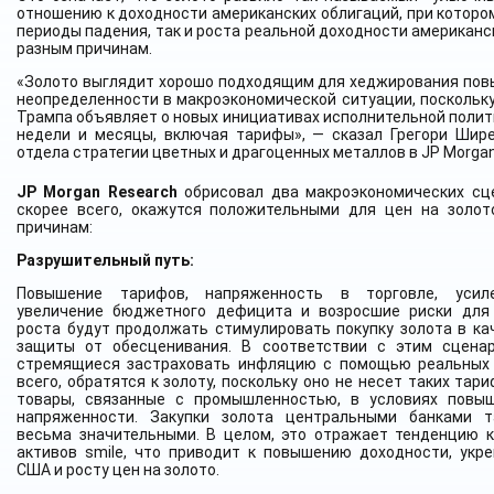
отношению к доходности американских облигаций, при котором
периоды падения, так и роста реальной доходности американс
разным причинам.
«Золото выглядит хорошо подходящим для хеджирования пов
неопределенности в макроэкономической ситуации, поскольк
Трампа объявляет о новых инициативах исполнительной поли
недели и месяцы, включая тарифы», — сказал Грегори Шире
отдела стратегии цветных и драгоценных металлов в JP Morgan
JP Morgan Research
обрисовал два макроэкономических сце
скорее всего, окажутся положительными для цен на золот
причинам:
Разрушительный путь:
Повышение тарифов, напряженность в торговле, усил
увеличение бюджетного дефицита и возросшие риски для 
роста будут продолжать стимулировать покупку золота в ка
защиты от обесценивания. В соответствии с этим сценар
стремящиеся застраховать инфляцию с помощью реальных 
всего, обратятся к золоту, поскольку оно не несет таких тари
товары, связанные с промышленностью, в условиях повыш
напряженности. Закупки золота центральными банками т
весьма значительными. В целом, это отражает тенденцию 
активов smile, что приводит к повышению доходности, укр
США и росту цен на золото.