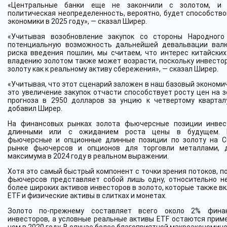
«Центральные банки еще не закончили с золотом, и 
политическая неопределенность, вероятно, будет способств
экономики в 2025 году», — сказал Ширер.
«Учитывая возобновление закупок со стороны Народного
потенциальную возможность дальнейшей девальвации валю
риска введения пошлин, мы считаем, что интерес китайских
владению золотом также может возрасти, поскольку инвесто
золоту как к реальному активу сбережения», — сказал Ширер.
«Учитывая, что этот сценарий заложен в наш базовый экономи
это увеличение закупок отчасти способствует росту цен на 
прогноза в 2950 долларов за унцию к четвертому квартал
добавил Ширер.
На финансовых рынках золота фьючерсные позиции инвес
длинными или с ожиданием роста цены в будущем. Н
фьючерсные и опционные длинные позиции по золоту на C
рынке фьючерсов и опционов для торговли металлами, д
максимума в 2024 году в реальном выражении.
Хотя это самый быстрый компонент с точки зрения потоков, 
фьючерсов представляет собой лишь одну, относительно н
более широких активов инвесторов в золото, которые также 
ETF и физические активы в слитках и монетах.
Золото по-прежнему составляет всего около 2% фина
инвесторов, а условные реальные активы ETF остаются прим