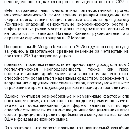
неопределенность, каковы перспективы цен на золото в 2025 г
«Мы сохраняем наш многолетний оптимистичный прогно
макроэкономической точки зрения сценарий введения все
скорее всего, усилит общие ценовые эффекты для драгоц
Усиление опасений относительно экономического роста и
инфляционные риски могут и дальше подпитывать сильный с
на золото», — заявила Наташа Канева, руководитель отд
стратегии сырьевых товаров в JP Morgan.
По прогнозам JP Morgan Research, в 2025 году цены вырастут 
за унцию, а квартальное среднее значение за четвертый кв
составит 2950 долларов за унцию.
повышают привлекательность не приносящих доход слитков. 
геополитическая неопределенность также, как прав
положительными драйверами для золота из-за его ста
способности оставаться надежным средством сбережения. О
корреляцию с другими классами активов, поэтому может выст
страховки во время падающих рынков и периодов геополитичес
Однако, учитывая разнообразные и изменчивые факторы спр
настоящее время, этот металл в последнее время используетс
хеджа от обесценивания (или формы защиты от потери
способности валюты из-за инфляции или обесценивания валюты
более традиционной роли неприбыльного конкурента казначе
США и фондам денежного рынка.
Это означает, что золото развило так называемый «улыбчи