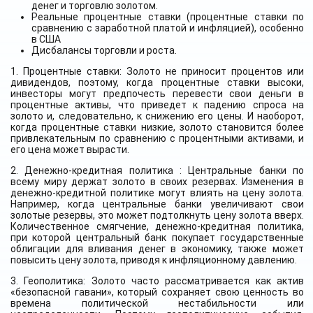
денег и торговлю золотом.
Реальные процентные ставки (процентные ставки по
сравнению с заработной платой и инфляцией), особенно
в США
Дисбалансы торговли и роста.
1. Процентные ставки: Золото не приносит процентов или
дивидендов, поэтому, когда процентные ставки высоки,
инвесторы могут предпочесть перевести свои деньги в
процентные активы, что приведет к падению спроса на
золото и, следовательно, к снижению его цены. И наоборот,
когда процентные ставки низкие, золото становится более
привлекательным по сравнению с процентными активами, и
его цена может вырасти.
2. Денежно-кредитная политика : Центральные банки по
всему миру держат золото в своих резервах. Изменения в
денежно-кредитной политике могут влиять на цену золота.
Например, когда центральные банки увеличивают свои
золотые резервы, это может подтолкнуть цену золота вверх.
Количественное смягчение, денежно-кредитная политика,
при которой центральный банк покупает государственные
облигации для вливания денег в экономику, также может
повысить цену золота, приводя к инфляционному давлению.
3. Геополитика: Золото часто рассматривается как актив
«безопасной гавани», который сохраняет свою ценность во
времена политической нестабильности или