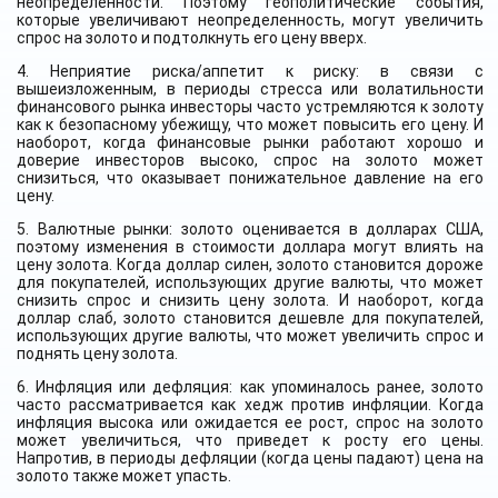
неопределенности. Поэтому геополитические события,
которые увеличивают неопределенность, могут увеличить
спрос на золото и подтолкнуть его цену вверх.
4. Неприятие риска/аппетит к риску: в связи с
вышеизложенным, в периоды стресса или волатильности
финансового рынка инвесторы часто устремляются к золоту
как к безопасному убежищу, что может повысить его цену. И
наоборот, когда финансовые рынки работают хорошо и
доверие инвесторов высоко, спрос на золото может
снизиться, что оказывает понижательное давление на его
цену.
5. Валютные рынки: золото оценивается в долларах США,
поэтому изменения в стоимости доллара могут влиять на
цену золота. Когда доллар силен, золото становится дороже
для покупателей, использующих другие валюты, что может
снизить спрос и снизить цену золота. И наоборот, когда
доллар слаб, золото становится дешевле для покупателей,
использующих другие валюты, что может увеличить спрос и
поднять цену золота.
6. Инфляция или дефляция: как упоминалось ранее, золото
часто рассматривается как хедж против инфляции. Когда
инфляция высока или ожидается ее рост, спрос на золото
может увеличиться, что приведет к росту его цены.
Напротив, в периоды дефляции (когда цены падают) цена на
золото также может упасть.