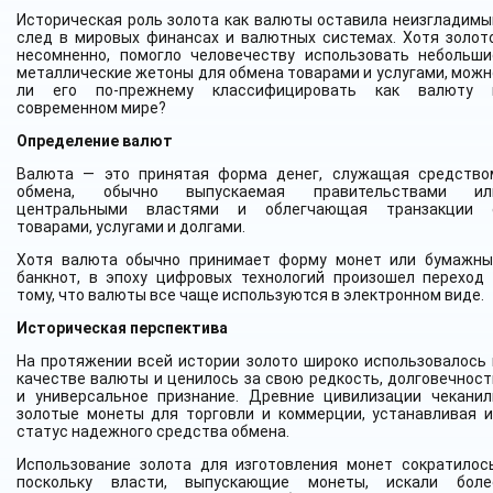
Историческая роль золота как валюты оставила неизгладимы
след в мировых финансах и валютных системах. Хотя золото
несомненно, помогло человечеству использовать небольши
металлические жетоны для обмена товарами и услугами, можн
ли его по-прежнему классифицировать как валюту 
современном мире?
Определение валют
Валюта — это принятая форма денег, служащая средство
обмена, обычно выпускаемая правительствами ил
центральными властями и облегчающая транзакции 
товарами, услугами и долгами.
Хотя валюта обычно принимает форму монет или бумажны
банкнот, в эпоху цифровых технологий произошел переход 
тому, что валюты все чаще используются в электронном виде.
Историческая перспектива
На протяжении всей истории золото широко использовалось 
качестве валюты и ценилось за свою редкость, долговечност
и универсальное признание. Древние цивилизации чеканил
золотые монеты для торговли и коммерции, устанавливая и
статус надежного средства обмена.
Использование золота для изготовления монет сократилось
поскольку власти, выпускающие монеты, искали боле