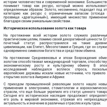
истории человечества и современной экономике. Большинств
понимает товар как ресурс, который можно использоват
определенным образом. Золото, несомненно, подходит под эт
категорию как ресурс с ограниченным запасом (отсюда 
прозвище «драгоценный»), имеющий множество применени
благодаря своим уникальным свойствам .
Историческое использование золота как товара
На протяжении всей истории золото служило различны
практическим целям, помимо своей декоративной ценности. Ег
почетный статус распространялся на такие древни
цивилизации, как Египет, Месопотамия и Греция, где он служи
одновременно символом богатства и средством обмена.
На протяжении Средневековья и эпохи Возрождения обме
золотом способствовал международной торговле, способству
экономическому росту и культурному обмену. В эпох
исследований наблюдался всплеск спроса, поскольк
европейские державы искали новые источники, что привело 
открытию золота в Америке и Африке.
С приходом промышленной революции золото нашло новы
применения в электронике, стоматологии и аэрокосмическо
отрасли, что еще больше укрепило его статус ценного товара
Сегодня его историческое наследие продолжает определят
его роль в мировой экономике, отражая его непреходящу
актуальность и значение в различных отраслях и культурах.