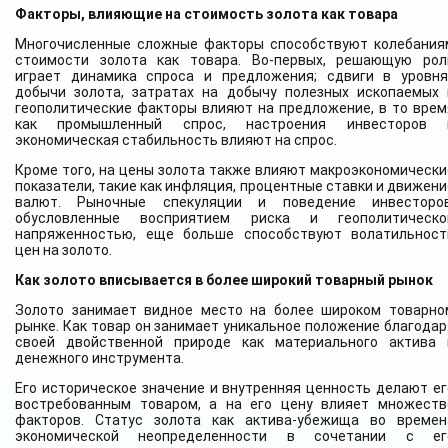
Факторы, влияющие на стоимость золота как товара
Многочисленные сложные факторы способствуют колебания
стоимости золота как товара. Во-первых, решающую рол
играет динамика спроса и предложения; сдвиги в уровня
добычи золота, затратах на добычу полезных ископаемых 
геополитические факторы влияют на предложение, в то врем
как промышленный спрос, настроения инвесторов 
экономическая стабильность влияют на спрос.
Кроме того, на цены золота также влияют макроэкономически
показатели, такие как инфляция, процентные ставки и движени
валют. Рыночные спекуляции и поведение инвесторов
обусловленные восприятием риска и геополитическо
напряженностью, еще больше способствуют волатильност
цен на золото.
Как золото вписывается в более широкий товарный рынок
Золото занимает видное место на более широком товарно
рынке. Как товар он занимает уникальное положение благодар
своей двойственной природе как материального актива 
денежного инструмента.
Его историческое значение и внутренняя ценность делают ег
востребованным товаром, а на его цену влияет множеств
факторов. Статус золота как актива-убежища во времен
экономической неопределенности в сочетании с ег