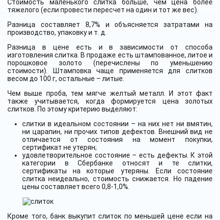
Стоимость маленького слитка больше, чем цена более
тяжелого (если провести пересчет на один и тот же вес).
Разница составляет 8,7% и объясняется затратами на
производство, упаковку и т. д.
Разница в цене есть и в зависимости от способа
изготовления слитка. В продаже есть штампованное, литое и
порошковое золото (перечислены по уменьшению
стоимости). Штамповка чаще применяется для слитков
весом до 100 г, остальные – литые.
Чем выше проба, тем мягче желтый металл. И этот факт
также учитывается, когда формируется цена золотых
слитков. По этому критерию выделяют:
слитки в идеальном состоянии – на них нет ни вмятин,
ни царапин, ни прочих типов дефектов. Внешний вид не
отличается от состояния на момент покупки,
сертификат не утерян;
удовлетворительное состояние – есть дефекты. К этой
категории в Сбербанке относят и те слитки,
сертификаты на которые утеряны. Если состояние
слитка неидеально, стоимость снижается. Но падение
цены составляет всего 0,8-1,0%.
Кроме того, банк выкупит слиток по меньшей цене если на