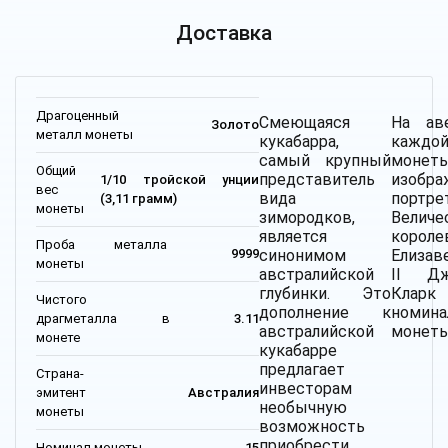
Доставка
Драгоценный
Смеющаяся
На ав
Золото
металл монеты
кукабарра,
каждо
самый крупный
монет
Общий
представитель
изобра
1/10 тройской унции
вес
вида
портре
(3,11 грамм)
монеты
зимородков,
Величе
является
короле
Проба металла
синонимом
Елизав
9999
монеты
австралийской
II Дж
глубинки. Это
Клар
Чистого
дополнение к
номина
драгметалла в
3.11
австралийской
монеты
монете
кукабарре
предлагает
Страна-
инвесторам
эмитент
Австралия
необычную
монеты
возможность
приобрести
Номинал монеты
15