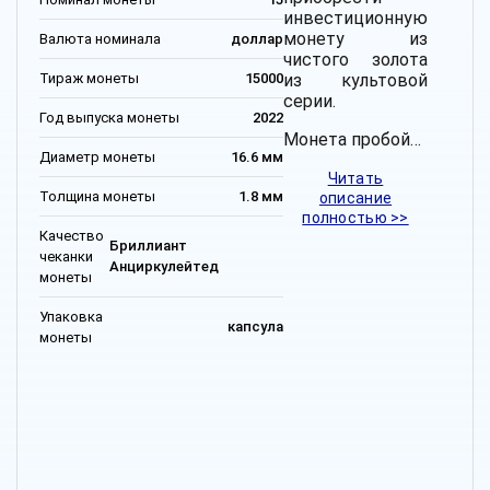
инвестиционную
монету из
Валюта номинала
доллар
чистого золота
Тираж монеты
15000
из культовой
серии.
Год выпуска монеты
2022
Монета пробой…
Диаметр монеты
16.6 мм
Читать
Толщина монеты
1.8 мм
описание
полностью >>
Качество
Бриллиант
чеканки
Анциркулейтед
монеты
Упаковка
капсула
монеты