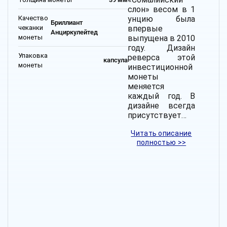
слон» весом в 1
Качество
унцию была
Бриллиант
чеканки
впервые
Анциркулейтед
монеты
выпущена в 2010
году. Дизайн
Упаковка
реверса этой
капсула
монеты
инвестиционной
монеты
меняется
каждый год. В
дизайне всегда
присутствует…
Читать описание
полностью >>