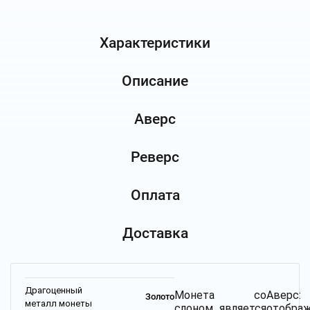
Характеристики
Описание
Аверс
Реверс
Оплата
Доставка
Драгоценный
Монета со
Аверс:
Золото
металл монеты
слоном является
отобра