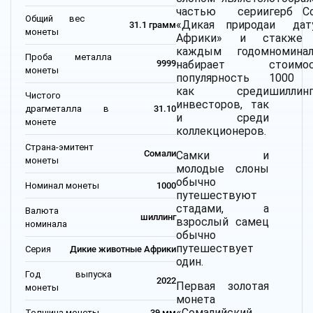
частью серии
герб С
Общий вес
«Дикая природа
и дат
31.1 грамм
монеты
Африки» и с
также
каждым годом
номина
Проба металла
набирает
стоимо
9999
монеты
популярность
1000
как среди
шиллинг
Чистого
инвесторов, так
драгметалла в
31.10
и среди
монете
коллекционеров.
Страна-эмитент
Сомали
Самки и
монеты
молодые слоны
обычно
Номинал монеты
1000
путешествуют
стадами, а
Валюта
шиллинг
взрослый самец
номинала
обычно
путешествует
Серия
Дикие животные Африки
один.
Год выпуска
2022
Первая золотая
монеты
монета
«Сомалийский
Толщина монеты
39 мм