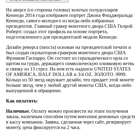
На аверсе (со стороны головы) золотых полудолларов
Кеннеди 2014 года изображен портрет Джона Фицджеральда
Кеннеди, самого молодого из когда-либо избранных
президентов. Главный гравер монетного двора США Гилрой
Робертс создал этот профиль на основе портрета,
подготовленного для президентской медали Кеннеди.
Дизайн реверса (хвоста) основан на президентской печати и
был создан скульптором-гравером монетного двора США
Фрэнком Гаспарро. Он состоит из геральдического орла со
щитом на груди, держащего символическую оливковую ветвь
и связку из 13 стрел. На нем есть надписи UNITED STATES
OF AMERICA, HALF DOLLAR и 3/4 OZ. ЗОЛОТО .9999.
Кольцо из 50 звезд окружает дизайн, что придает этой монете
больше звезд, чем у любой другой монеты США, когда-либо
выпущенной в обращение.
Как оплатить:
Наличные.
Оплату можно произвести на этапе получения
заказа, наличным способом путем внесения денежных средст
в кассу компании. Заявка, сделанная через сайт, резервирует
монету, цена фиксируется на 2 часа.