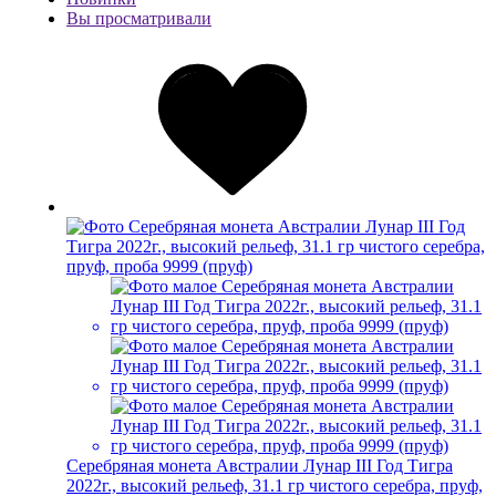
Вы просматривали
Серебряная монета Австралии Лунар III Год Тигра
2022г., высокий рельеф, 31.1 гр чистого серебра, пруф,