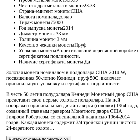
Чистого драгметалла в монете
23.33
Страна-эмитент монеты
США
Валюта номинала
доллар
Тираж монеты
75000
Год выпуска монеты
2014
Диаметр монеты
33 мм
Толщина монеты
3 мм
Качество чеканки монеты
Пруф
Упаковка монеты
В оригинальной деревянной коробке с
сертификатом подлинности.
Наличие сертификата монеты
Да
Золотая монета номиналом в полдоллара США 2014-W,
посвященная 50-летию Кеннеди, пруф 50C, включает
оригинальную упаковку и сертификат подлинности.
В честь 50-летия полудоллара Кеннеди Монетный двор США
представит свои первые золотые полдоллара. На ней
изображен оригинальный дизайн аверса (головки) 1964 года,
созданный главным гравером Монетного двора США
Гилроем Робертсом, со специальной надписью 1964-2014
годов. Каждая монета содержит 3/4 тройской унции чистого
24-каратного золота…
Читать описание полностью >>