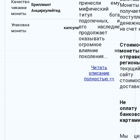
Качество
принесли ему
Монет
Бриллиант
чеканки
мифический
получае
Анциркулейтед
монеты
титул бога
поступл
подопечных, и
денежн
Упаковка
его наследие
капсула
на счет 
монеты
продолжает
оказывать
огромное
Стоимо
влияние на
моне
поколения.…
отпр
регио
Читать
текущий
описание
сайту
полностью >>
стоимо
доставк
Не пр
оплату
банков
картами
Мы це