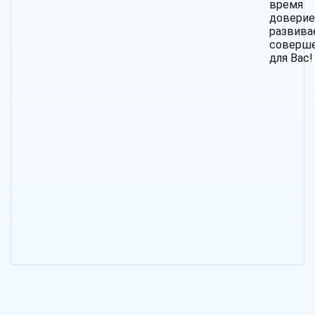
время
дове
разви
соверш
для Вас!