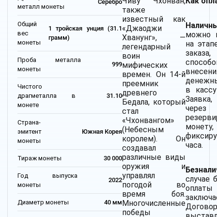
Чиву Чхонван,
Как опл
Серебро
металл монеты
также
известный как
Общий
Наличны
«Джаоджи
1 тройская унция (31.1
вес
можно 
Хванунг», —
грамм)
монеты
на этап
легендарный
заказа
воин
Проба металла
спосо
мифических
999
монеты
внесени
времен. Он 14-й
денежн
преемник
Чистого
в кассу
древнего
драгметалла в
31.10
Заявка,
Бедала, который
монете
чере
стал
резерви
«Чхонвангом»
Страна-
монет
(Небесным
эмитент
Южная Корея
фиксир
королем). Он
монеты
часа.
создавал
различные виды
Тираж монеты
30 000
оружия и
Безнал
управлял
Год выпуска
случае 
2022
погодой во
монеты
оплаты
время боя.
заключа
Диаметр монеты
40 мм
Многочисленные
Дог
победы
выставл