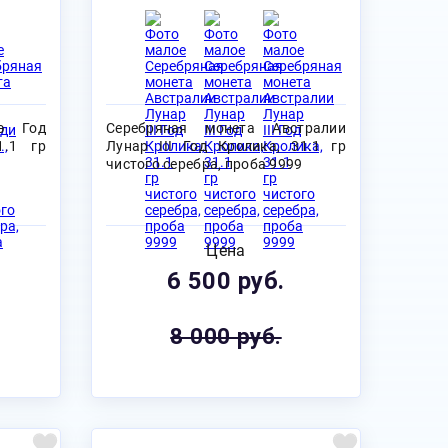
э Год
Серебряная монета Австралии
1.1 гр
Лунар III Год Кролика, 31.1 гр
чистого серебра, проба 9999
Цена
6 500 руб.
8 000 руб.