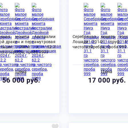
ряная монета Австралии
Серебряная монета Ниу
ой дракон и перламутровая
Лошади 2014г., пруф, 3
устация 2024 г, 62.2
чистого серебра, проба 999
того серебра, проба 9999
Цена
Цена
56 000 руб.
17 000 руб.