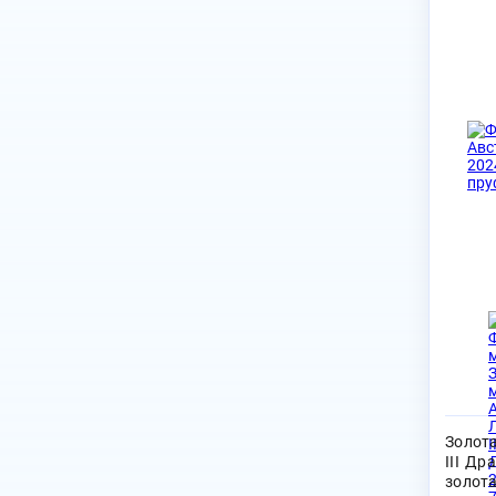
Мастерская Санты
1
1000.00
1
Мифы и легенды Китая
49
2000.00
1
Райские птицы
4
Супер Пит
3
Золот
III Др
золота