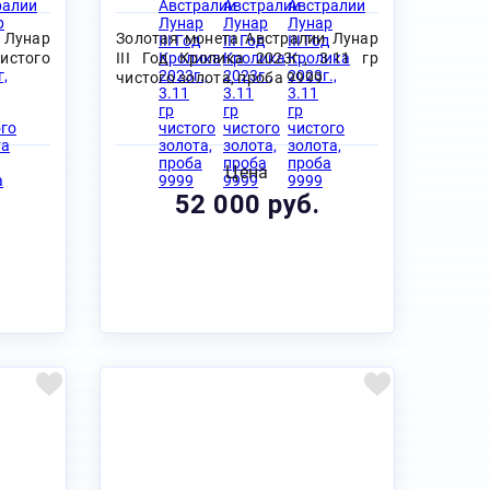
 Лунар
Золотая монета Австралии Лунар
чистого
III Год Кролика 2023г., 3.11 гр
чистого золота, проба 9999
Цена
52 000 руб.