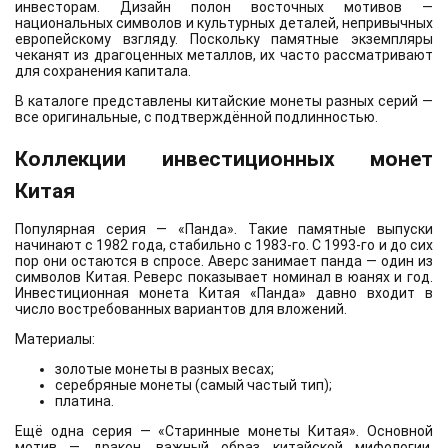
инвесторам. Дизайн полон восточных мотивов —
национальных символов и культурных деталей, непривычных
европейскому взгляду. Поскольку памятные экземпляры
чеканят из драгоценных металлов, их часто рассматривают
для сохранения капитала.
В каталоге представлены китайские монеты разных серий —
все оригинальные, с подтверждённой подлинностью.
Коллекции инвестиционных монет
Китая
Популярная серия — «Панда». Такие памятные выпуски
начинают с 1982 года, стабильно с 1983-го. С 1993-го и до сих
пор они остаются в спросе. Аверс занимает панда — один из
символов Китая. Реверс показывает номинал в юанях и год.
Инвестиционная монета Китая «Панда» давно входит в
число востребованных вариантов для вложений.
Материалы:
золотые монеты в разных весах;
серебряные монеты (самый частый тип);
платина.
Ещё одна серия — «Старинные монеты Китая». Основной
мотив — дракон, важный образ китайской мифологии.