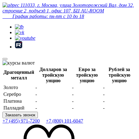
111033, г. Москва, улица Золоторожский Вал, дом 32,
строение 2, подъезд 1, офис 107, БЦ AU-ROOM
График работы: пн-пт с 10 до 18
Долларов за
Евро за
Рублей за
Драгоценный
тройскую
тройскую
тройскую
металл
унцию
унцию
унцию
Золото
-
-
-
Серебро
-
-
-
Платина
-
-
-
Палладий
-
-
-
Заказать звонок
+7 (495) 971-7200
+7 (800) 101-6047