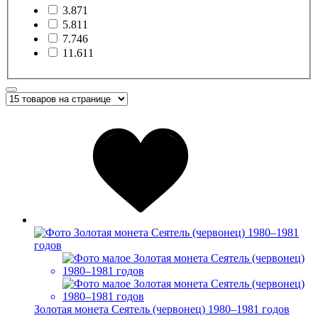
3.87
1
5.81
1
7.74
6
11.61
1
Золотая монета Сеятель (червонец) 1980–1981 годов