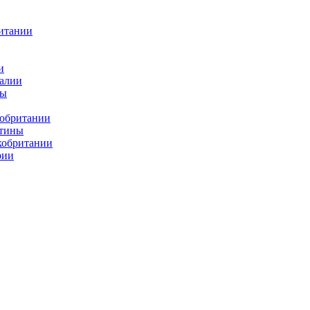
итании
и
алии
ды
кобритании
атины
кобритании
рии