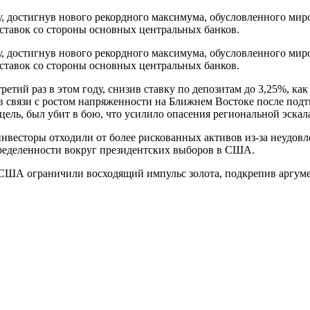
у, достигнув нового рекордного максимума, обусловленного мир
тавок со стороны основных центральных банков.
у, достигнув нового рекордного максимума, обусловленного мир
тавок со стороны основных центральных банков.
етий раз в этом году, снизив ставку по депозитам до 3,25%, как
в связи с ростом напряженности на Ближнем Востоке после под
ель, был убит в бою, что усилило опасения региональной эскал
инвесторы отходили от более рискованных активов из-за неудов
еделенности вокруг президентских выборов в США.
 США ограничили восходящий импульс золота, подкрепив аргум