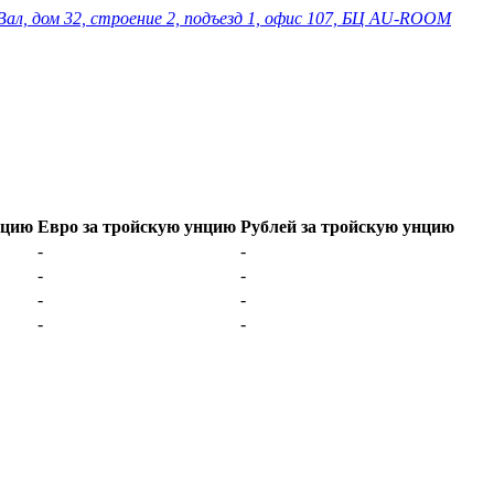
Вал, дом 32, строение 2, подъезд 1, офис 107, БЦ AU-ROOM
нцию
Евро за тройскую унцию
Рублей за тройскую унцию
-
-
-
-
-
-
-
-