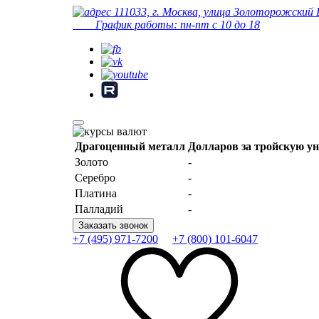
111033, г. Москва, улица Золоторожский 
График работы: пн-пт с 10 до 18
Драгоценный металл
Долларов за тройскую у
Золото
-
Серебро
-
Платина
-
Палладий
-
Заказать звонок
+7 (495) 971-7200
+7 (800) 101-6047