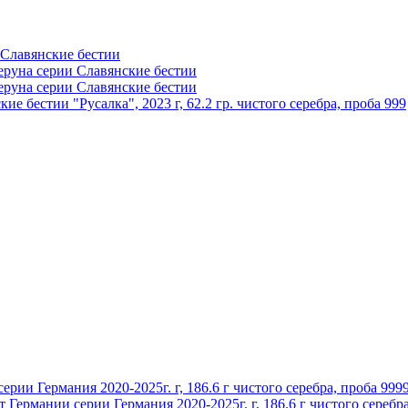
е бестии "Русалка", 2023 г, 62.2 гр. чистого серебра, проба 999