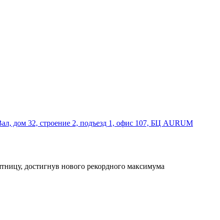
Вал, дом 32, строение 2, подъезд 1, офис 107, БЦ AURUM
ятницу, достигнув нового рекордного максимума