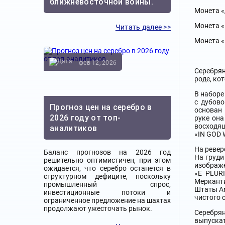
ближневосточной войны.
Монета «
Монета «
Читать далее >>
Монета «
фев 12, 2026
Серебрян
роде, ко
В наборе
с дубово
Прогноз цен на серебро в
основан 
2026 году от топ-
руке она
восходящ
аналитиков
«IN GOD 
На ревер
Баланс прогнозов на 2026 год
На груди
решительно оптимистичен, при этом
изображе
ожидается, что серебро останется в
«E PLUR
структурном дефиците, поскольку
Мерканти
промышленный спрос,
Штаты Ам
инвестиционные потоки и
чистого 
ограниченное предложение на шахтах
продолжают ужесточать рынок.
Серебря
выпускат