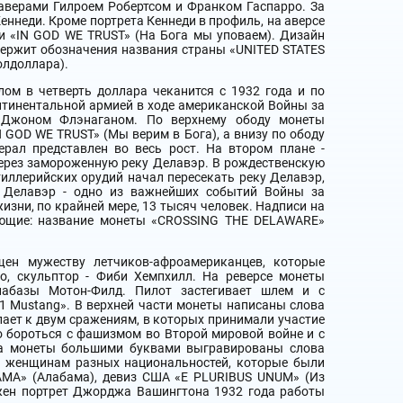
аверами Гилроем Робертсом и Франком Гаспарро. За
ннеди. Кроме портрета Кеннеди в профиль, на аверсе
 и «IN GOD WE TRUST» (На Бога мы уповаем). Дизайн
держит обозначения названия страны «UNITED STATES
олдоллара).
ом в четверть доллара чеканится с 1932 года и по
нтинентальной армией в ходе американской Войны за
 Джоном Флэнаганом. По верхнему ободу монеты
N GOD WE TRUST» (Мы верим в Бога), а внизу по ободу
ерал представлен во весь рост. На втором плане -
через замороженную реку Делавэр. В рождественскую
тиллерийских орудий начал пересекать реку Делавэр,
у Делавэр - одно из важнейших событий Войны за
изни, по крайней мере, 13 тысяч человек. Надписи на
дующие: название монеты «CROSSING THE DELAWARE»
щен мужеству летчиков-афроамериканцев, которые
о, скульптор - Фиби Хемпхилл. На реверсе монеты
иабазы Мотон-Филд. Пилот застегивает шлем и с
1 Mustang». В верхней части монеты написаны слова
ает к двум сражениям, в которых принимали участие
 бороться с фашизмом во Второй мировой войне и с
рса монеты большими буквами выгравированы слова
и женщинам разных национальностей, которые были
AMA» (Алабама), девиз США «E PLURIBUS UNUM» (Из
ажен портрет Джорджа Вашингтона 1932 года работы