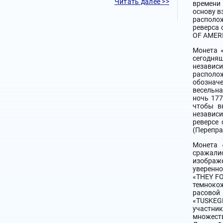
Читать далее >>
времени
основу в
располож
реверса 
OF AMERI
Монета 
сегодняш
независ
располож
обознач
весельна
ночь 177
чтобы в
независи
реверсе
(Перепра
Монета 
сражали
изображ
уверенно
«THEY FO
темнокож
расовой
«TUSKEG
участни
множест