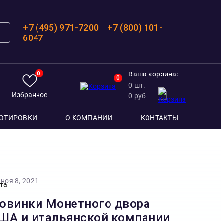
+7 (495) 971-7200
+7 (800) 101-
6047
0
Ваша корзина:
0
0
шт.
Избранное
0
руб.
ОТИРОВКИ
О КОМПАНИИ
КОНТАКТЫ
ноя 8, 2021
овинки Монетного двора
ША и итальянской компании