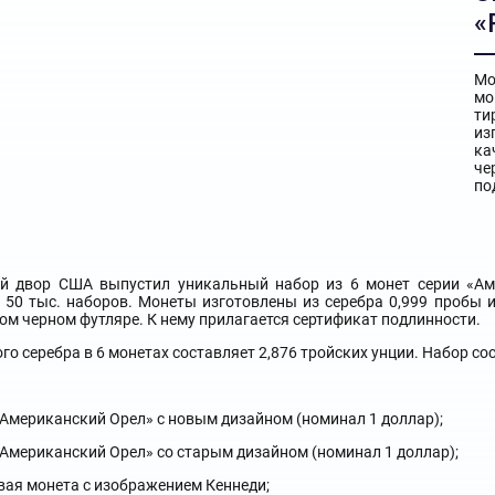
«
Мо
мо
ти
из
ка
че
по
й двор США выпустил уникальный набор из 6 монет серии «Ам
 50 тыс. наборов. Монеты изготовлены из серебра 0,999 пробы и
ом черном футляре. К нему прилагается сертификат подлинности.
ого серебра в 6 монетах составляет 2,876 тройских унции. Набор со
Американский Орел» с новым дизайном (номинал 1 доллар);
Американский Орел» со старым дизайном (номинал 1 доллар);
вая монета с изображением Кеннеди;