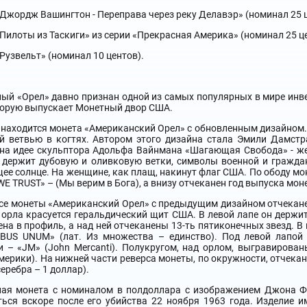
Джордж Вашингтон - Переправа через реку Делавэр» (номинал 25 ц
Пилоты из Таскиги» из серии «Прекрасная Америка» (номинал 25 це
Рузвельт» (номинал 10 центов).
ый «Орел» давно признан одной из самых популярных в мире инве
торую выпускает Монетный двор США.
 находится монета «Американский Орел» с обновленным дизайном
й ветвью в когтях. Автором этого дизайна стала Эмили Дамстр
на идее скульптора Адольфа Вайнмана «Шагающая Свобода» - же
 держит дубовую и оливковую ветки, символы военной и гражда
ее солнце. На женщине, как плащ, накинут флаг США. По ободу мо
WE TRUST» – (Мы верим в Бога), а внизу отчеканен год выпуска мон
се монеты «Американский Орел» с предыдущим дизайном отчекан
 орла красуется геральдический щит США. В левой лапе он держит
на в профиль, а над ней отчеканены 13-ть пятиконечных звезд. 
IBUS UNUM» (лат. Из множества – единство). Под левой лапо
 – «JM» (John Mercanti). Полукругом, над орлом, выгравирова
ерики). На нижней части реверса монеты, по окружности, отчекан
серебра – 1 доллар).
ная монета с номиналом в полдоллара с изображением Джона Фи
ься вскоре после его убийства 22 ноября 1963 года. Изделие и