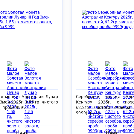
ая монета Австралии Лунар
Серебряная монета Авс
д Змеи 2025г, 1.55 гр. чистого
Кенгуру 2025г. с позо
, проба 9999
62.2гр. чистого серебра,
9999(пруф)
Цена
Цена