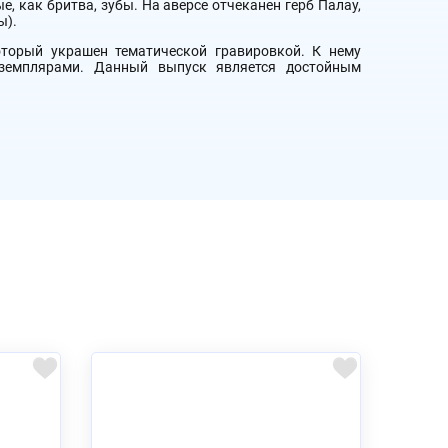
 как бритва, зубы. На аверсе отчеканен герб Палау,
ы).
оторый украшен тематической гравировкой. К нему
кземплярами. Данный выпуск является достойным