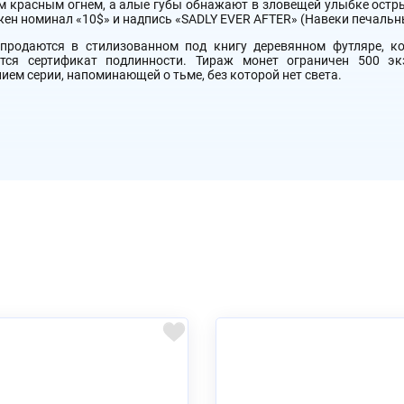
 красным огнем, а алые губы обнажают в зловещей улыбке острые,
ен номинал «10$» и надпись «SADLY EVER AFTER» (Навеки печальн
продаются в стилизованном под книгу деревянном футляре, к
ется сертификат подлинности. Тираж монет ограничен 500 э
ием серии, напоминающей о тьме, без которой нет света.