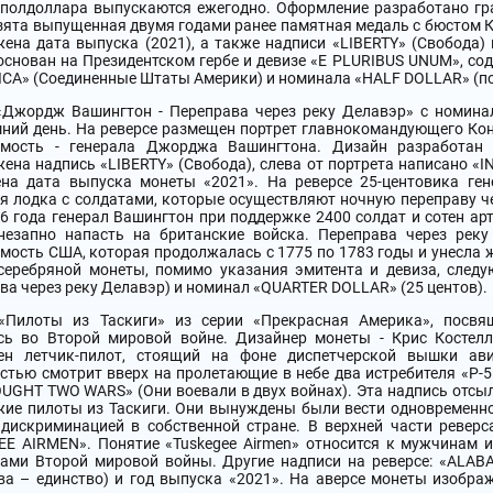
 полдоллара выпускаются ежегодно. Оформление разработано гр
зята выпущенная двумя годами ранее памятная медаль с бюстом Ке
ена дата выпуска (2021), а также надписи «LIBERTY» (Свобода)
основан на Президентском гербе и девизе «E PLURIBUS UNUM», со
CA» (Соединенные Штаты Америки) и номинала «HALF DOLLAR» (п
«Джордж Вашингтон - Переправа через реку Делавэр» с номинал
ний день. На реверсе размещен портрет главнокомандующего Ко
имость - генерала Джорджа Вашингтона. Дизайн разработан
ена надпись «LIBERTY» (Свобода), слева от портрета написано «I
ена дата выпуска монеты «2021». На реверсе 25-центовика ген
я лодка с солдатами, которые осуществляют ночную переправу 
6 года генерал Вашингтон при поддержке 2400 солдат и сотен ар
незапно напасть на британские войска. Переправа через рек
мость США, которая продолжалась с 1775 по 1783 годы и унесла ж
 серебряной монеты, помимо указания эмитента и девиза, сле
ва через реку Делавэр) и номинал «QUARTER DOLLAR» (25 центов).
«Пилоты из Таскиги» из серии «Прекрасная Америка», посвя
сь во Второй мировой войне. Дизайнер монеты - Крис Костелл
ен летчик-пилот, стоящий на фоне диспетчерской вышки ав
стью смотрит вверх на пролетающие в небе два истребителя «P-5
UGHT TWO WARS» (Они воевали в двух войнах). Эта надпись отсыл
ие пилоты из Таскиги. Они вынуждены были вести одновременно
 дискриминацией в собственной стране. В верхней части реве
EE AIRMEN». Понятие «Tuskegee Airmen» относится к мужчинам 
ками Второй мировой войны. Другие надписи на реверсе: «ALAB
ва – единство) и год выпуска «2021». На аверсе монеты изобр