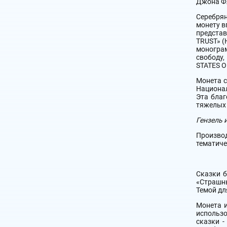
Джона Ф
Серебрян
монету в
представ
TRUST» (
монограм
свободу,
STATES O
Монета с
Национа
Эта благ
тяжелых 
Гензель 
Произво
тематиче
Сказки б
«Страшны
Темой дл
Монета и
использо
сказки -