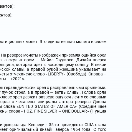
ентов);
нтов);
стиционных монет. Это единственная монета в своем
. На реверсе монеты изображен приземляющийся орел
а, а скульптором — Майкл Гаудиосо. Дизайн аверса
нщина, которая идет к восходящему солнцу. В левой
нской славы, а правой рукой женщина указывает на
неты отчеканено слово «LIBERTY» (Свобода). Справа –
еты – «2021».
ен геральдический орел с расправленными крыльями.
 пучок стрел, а в правой — ветвь оливы. Голова орла
В клюве орел держит развевающуюся ленту со словами
й орла отчеканены инициалы автора реверса Джона
ны слова «UNITED STATES OF AMERICA» (Соединенные
ены слова «1 OZ. FINE SILVER ~ ONE DOLLAR» (1 унция
цджеральда Кеннеди - 35-го президента США стала
меет оригинальный дизайн аверса 1964 года. С того