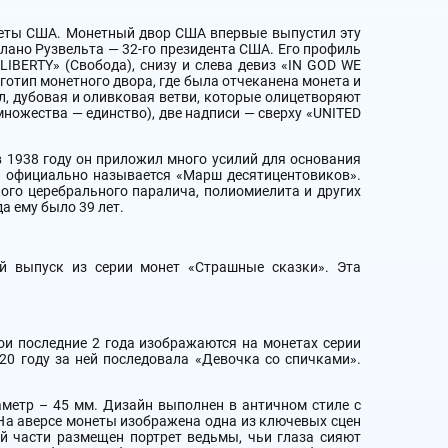
неты США. Монетный двор США впервые выпустил эту
елано Рузвельта — 32-го президента США. Его профиль
IBERTY» (Свобода), снизу и слева девиз «IN GOD WE
оготип монетного двора, где была отчеканена монета и
, дубовая и оливковая ветви, которые олицетворяют
 множества — единство), две надписи — сверху «UNITED
в 1938 году он приложил много усилий для основания
а официально называется «Марш десятицентовиков».
ого церебрального паралича, полиомиелита и других
а ему было 39 лет.
-й выпуск из серии монет «Страшные сказки». Эта
ои последние 2 года изображаются на монетах серии
20 году за ней последовала «Девочка со спичками».
аметр – 45 мм. Дизайн выполнен в античном стиле с
На аверсе монеты изображена одна из ключевых сцен
ой части размещен портрет ведьмы, чьи глаза сияют