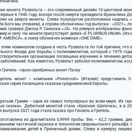
лэнагана.
ая монета Рузвельта – это современный дизайн 10-центовой мо
первые в 1946 году, вскоре после смерти президента Франклина Д
лен на аверсе монеты. Слева полукругом расположена надпись «L
На Бога мы уповаем), а справа обозначены год выпуска - «2021», л
ма гравера Джона Р. Синнока «JS». На реверсе изображены факел
 мир и силу. На монете присутствует девиз «E PLURIBUS UNUM» (Из
F AMERICA», а снизу обозначен номинал «ONE DIME».
 этим номиналом создана в честь Рузвельта по той причине, что 
льного Фонда для борьбы с полиомиелитом, который с 1979 год
отворительная организация посвящена изучению и лечению детск
заболеваний. Как известно, Рузвельт заболел полиомиелитом, когд
и Гретель - герои серебряных монет Палау
дитель монет – компания «Powercoin» (Италия) представила 3
ская серия посвящена сказкам средневековой Европы.
ратьев Гримм – одни из самых популярных во всем мире. Их гер
е сказки». Дебютной монетой стала «Красная Шапочка», а в 20
я выпуска 2021 года стала сказка про Гензель и Гретель.
зготовлена из драгметалла 0,9999 пробы. Вес – 62,2 грамма, ди
ванием частичной окраски и технологии сверхвысокого рельефа. 
 заманивание детей в Пряничный домик. Слева и наверху лицев