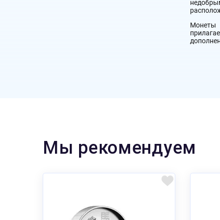
недобрым
располож
Монеты 
прилага
дополнен
Мы рекомендуем