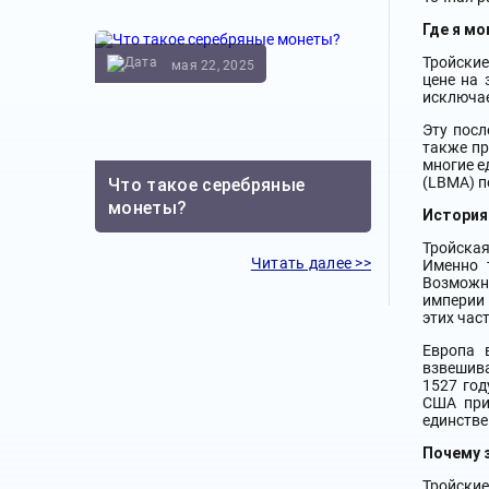
Где я м
Тройские
мая 22, 2025
цене на 
исключае
Эту посл
также пр
многие е
(LBMA) п
Что такое серебряные
монеты?
История
Тройская
Читать далее >>
Именно 
Возможно
империи 
этих час
Европа 
взвешива
1527 год
США прин
единстве
Почему 
Тройские