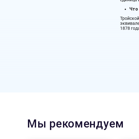
Что
Тройско
эквивале
1878 год
Мы рекомендуем