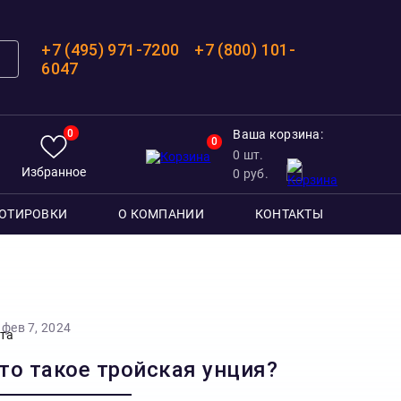
+7 (495) 971-7200
+7 (800) 101-
6047
0
Ваша корзина:
0
0
шт.
Избранное
0
руб.
ОТИРОВКИ
О КОМПАНИИ
КОНТАКТЫ
фев 7, 2024
то такое тройская унция?