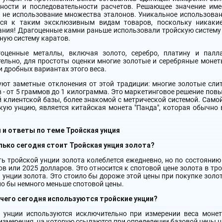
рности и последовательности расчетов. Решающее значение име
а не использование множества эталонов. Уникальное использова
ься к таким эксклюзивным видам товаров, поскольку никаки
ния! Драгоценные камни раньше использовали тройскую систему и
ную систему каратов.
гоценные металлы, включая золото, серебро, платину и палл
ельно, для простоты оценки многие золотые и серебряные монеты
и дробных вариантах этого веса.
ют заметные отклонения от этой традиции: многие золотые сли
 - от 5 граммов до 1 килограмма. Это маркетинговое решение пов
 клиентской базы, более знакомой с метрической системой. Само
кую унцию, является китайская монета "Панда", которая обычно вы
 и ответы по теме Тройская унция
лько сегодня стоит Тройская унция золота?
ь тройской унции золота колеблется ежедневно, но по состоянию
ов или 2025 долларов. Это относится к спотовой цене золота в тр
 унции золота. Это стоило бы дороже этой цены при покупке золо
ло бы немного меньше спотовой цены.
 чего сегодня используются тройские унции?
е унции используются исключительно при измерении веса монет
измерения, на которую ссылаются при определении базовой цены на