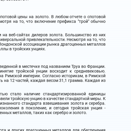
потовой цены на золото. В любом отчете о спотовой
смотря на то, что включение префикса "трой" обычно
 на веб-сайтах дилеров золота. Большинство из них
иверсальной привлекательности. Несмотря на то, что
 Лондонской ассоциации рынка драгоценных металлов
ллы в тройских унциях.
веденной в местечке под названием Труа во Франции.
инятие тройской унции восходит к средневековью.
на Римской империи. Согласно историкам, в Римской
 на 12 частей, каждая весом 31,1 грамма. Каждая из
стью стало наличие стандартизированной единицы
ввели тройскую унцию в качестве стандартной меры. К
изнанного стандарта взвешивания золота и серебра.
околения в поколение, и сегодня тройская унция -
нных металлов, таких как серебро и золото.
ота и других драгоценных металлов для обеспечения