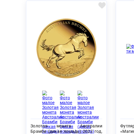
Золотая монета Австралии
Футля
Брамби (дикая лошадь) 2022 год,
«Маги