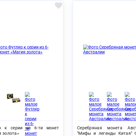
р к серии из 6-ти монет
Серебряная монета Авс
я золота»
"Мифы и легенды Китая" 