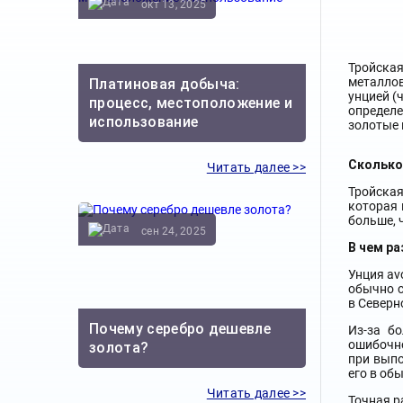
окт 13, 2025
Тройская
металлов
Платиновая добыча:
унцией (
процесс, местоположение и
определе
использование
золотые 
Сколько
Читать далее >>
Тройская
которая 
больше, 
сен 24, 2025
В чем ра
Унция av
обычно с
в Северн
Почему серебро дешевле
Из-за б
ошибочно
золота?
при выпо
его в об
Читать далее >>
Точная р