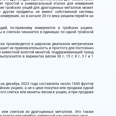
ет простой и универсальный эталон для измерения
ние тройских унций для драгоценных металлов может
е другие предметы не имеют собственной системы
змерения, но в начале 20-го века решили перейти на
адий, по-прежнему измеряются в тройских унциях.
 в слитках чеканятся в единицах по одной тройской
тки производятся в широком диапазоне метрических
ышает их привлекательность и простоту для постоянно
й известной золотой монетой, поддерживающей тренд
пускается в вариантах весом 30 г, 15 г, 8 г, 3 г и 1
 на декабрь 2023 года составляла около 1600 фунтов
ойских унциях, а не к цене покупки или продажи одной
того слитка или монеты весом в унцию, и при продаже
 или слитков из драгоценных металлов. Это также
 золото или серебро, известной как спотовая цена.