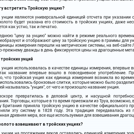
огу встретить Тройскую унцию?
 унции являются универсальной единицей отсчета при указании с
золото будет указана его стоимость в тройских унциях, даже не
тся как устно, так и печатно.
еднюю "цену за унцию" можно найти в режиме реального времени
еобразуют и отображают цену за тройскую унцию в граммы для ун
диницы измерения перешли на метрические системы, на веб-сайте
о-прежнему дважды в день фиксируются цены на драгоценные мета
 тройских унций
 унция использовалась в качестве единицы измерения, впервые в
так название впервые вошло в повседневное употребление. Пр
, что тройская унция как единица измерения возникла во време
использовались бронзовые слитки, которые можно было разделить
тей называлась "унция", от чего и произошло название унция.
вскоре превратилась в деловой центр, и насущной потребно
ния. Торговцы, которые в то время приезжали из Труа, возможно, 
у Британия приняла тройскую унцию в качестве официального пр
яли эту систему в 1828 году. Эта традиция передавалась из п
нная древняя мера, все еще используемая для взвешивания драгоце
золото взвешивают в тройских унциях?
 унции на протяжении веков оставались единицей измерения зол