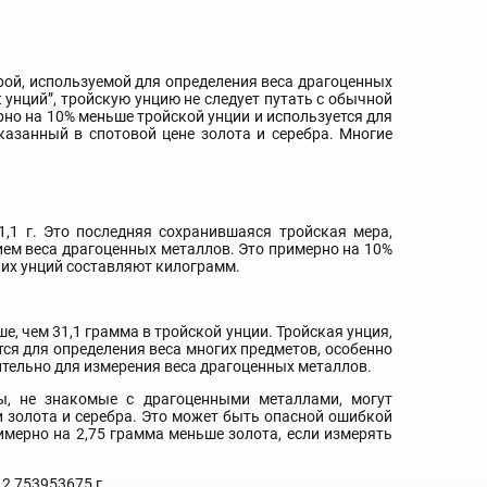
рой, используемой для определения веса драгоценных
t унций”, тройскую унцию не следует путать с обычной
рно на 10% меньше тройской унции и используется для
указанный в спотовой цене золота и серебра. Многие
1,1 г. Это последняя сохранившаяся тройская мера,
ием веса драгоценных металлов. Это примерно на 10%
ских унций составляют килограмм.
е, чем 31,1 грамма в тройской унции. Тройская унция,
ся для определения веса многих предметов, особенно
ительно для измерения веса драгоценных металлов.
ы, не знакомые с драгоценными металлами, могут
 золота и серебра. Это может быть опасной ошибкой
мерно на 2,75 грамма меньше золота, если измерять
2,753953675 г.