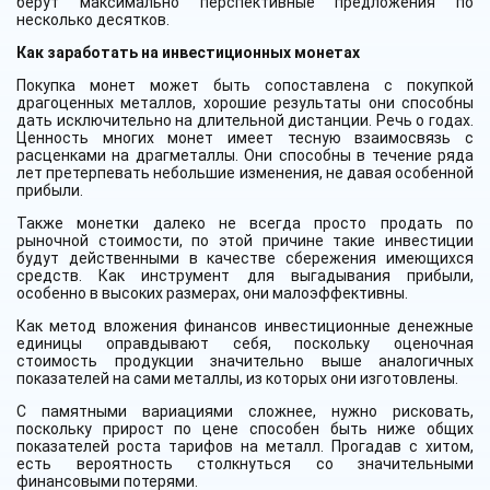
берут максимально перспективные предложения по
несколько десятков.
Как заработать на инвестиционных монетах
Покупка монет может быть сопоставлена с покупкой
драгоценных металлов, хорошие результаты они способны
дать исключительно на длительной дистанции. Речь о годах.
Ценность многих монет имеет тесную взаимосвязь с
расценками на драгметаллы. Они способны в течение ряда
лет претерпевать небольшие изменения, не давая особенной
прибыли.
Также монетки далеко не всегда просто продать по
рыночной стоимости, по этой причине такие инвестиции
будут действенными в качестве сбережения имеющихся
средств. Как инструмент для выгадывания прибыли,
особенно в высоких размерах, они малоэффективны.
Как метод вложения финансов инвестиционные денежные
единицы оправдывают себя, поскольку оценочная
стоимость продукции значительно выше аналогичных
показателей на сами металлы, из которых они изготовлены.
С памятными вариациями сложнее, нужно рисковать,
поскольку прирост по цене способен быть ниже общих
показателей роста тарифов на металл. Прогадав с хитом,
есть вероятность столкнуться со значительными
финансовыми потерями.