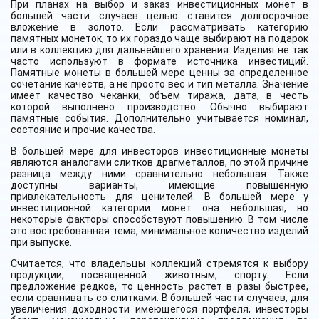
При планах на выбор и заказ инвестиционных монет в
большей части случаев целью ставится долгосрочное
вложение в золото. Если рассматривать категорию
памятных монеток, то их гораздо чаще выбирают на подарок
или в коллекцию для дальнейшего хранения. Изделия не так
часто используют в формате источника инвестиций.
Памятные монеты в большей мере ценны за определенное
сочетание качеств, а не просто вес и тип металла. Значение
имеет качество чеканки, объем тиража, дата, в честь
которой выполнено производство. Обычно выбирают
памятные события. Дополнительно учитывается номинал,
состояние и прочие качества.
В большей мере для инвесторов инвестиционные монеты
являются аналогами слитков драгметаллов, по этой причине
разница между ними сравнительно небольшая. Также
доступны варианты, имеющие повышенную
привлекательность для ценителей. В большей мере у
инвестиционной категории монет она небольшая, но
некоторые факторы способствуют повышению. В том числе
это востребованная тема, минимальное количество изделий
при выпуске.
Считается, что владельцы коллекций стремятся к выбору
продукции, посвященной животным, спорту. Если
предложение редкое, то ценность растет в разы быстрее,
если сравнивать со слитками. В большей части случаев, для
увеличения доходности имеющегося портфеля, инвесторы