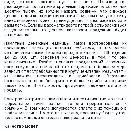
виде, строго соответствуют по весу. Производство
реализуется достаточно крупными тиражами, в сотни или
десятки тысяч, их трудно назвать редкими, что снижает
ценность для коллекционирования. При этом присутствует у
инвестиционных монет преимущество – реализовать их в
разы легче. Если вы рассматриваете потребность вложиться
в драгметаллы, то данная категория продукции будет
оптимальной.
Памятные денежные единицы также востребованы, их
производят, посвящая важным событиям, в том числе
исторически ярким. Тиражи гораздо меньше, от 100 единиц
до 25 000 шт. основная их ценность в том, что они
коллекционные. Разбег ценовых предложений огромный,
поскольку вероятный заработок владельца в большей мере
зависит от востребованности в кругу ценителей. Результат –
их сложнее перепродать и приобрести. Вложение
потенциально способно принести больше прибыли, но риски
также выше. В частности, продукцию сложнее купить и
продать.
Если рассматривать памятные и инвестиционные монеты с
формальной точки зрения, то они приравниваются к
обычным. В том числе допускается оплата с их помощью в
любом магазине. Но это не выгодно, поскольку будет учтен
только номинал, а он в разы ниже реальной цены.
Качество монет