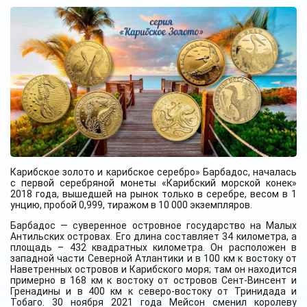
Карибское золото и карибское серебро» Барбадос, началась
с первой серебряной монеты «Карибский морской конек»
2018 года, вышедшей на рынок только в серебре, весом в 1
унцию, пробой 0,999, тиражом в 10 000 экземпляров.
Барбадос — суверенное островное государство на Малых
Антильских островах. Его длина составляет 34 километра, а
площадь – 432 квадратных километра. Он расположен в
западной части Северной Атлантики и в 100 км к востоку от
Наветренных островов и Карибского моря; там он находится
примерно в 168 км к востоку от островов Сент-Винсент и
Гренадины и в 400 км к северо-востоку от Тринидада и
Тобаго. 30 ноября 2021 года Мейсон сменил королеву