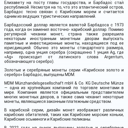
Елизавету на посту главы государства, и Барбадос стал
республикой. Несмотря на то, что это атлантический остров,
Барбадос тесно связан с Карибским морем и считается
одним из ведущих туристических направлений.
Барбадосский доллар является валютой Барбадоса с 1973
года, когда он заменил восточно- карибский доллар. Помимо
регулярной чеканки монет, страна также разрешила
некоторым иностранным монетным дворам выпускать
памятные и инвестиционные монеты, находящиеся под ее
юрисдикцией. Обычно это монеты стандартного размера,
например, одна унция серебра (сокращенно 1 унция Ag, где
«Ag» происходит от латинского слова Argentum,
обозначающего серебро).
Золотые и серебряные монеты серии «Карибское золото и
серебро» Барбадос, выпущены MDM.
MDM Münzhandelsgesellschaft mbH & Co. KG Deutsche Münze
— одна из крупнейших компаний по торговле монетами в
мире. Компания является официальным представителем
многих монетных дворов, а также сама чеканит некоторые
монеты, являющиеся законным платежным средством.
В карибской серии, дизайн монет изображает различных
карибских обитателей, таких как Карибские морские коньки,
Карибские осьминоги и Карибские пеликаны.
В 2022 году на рынок выпущены золотые и серебряные