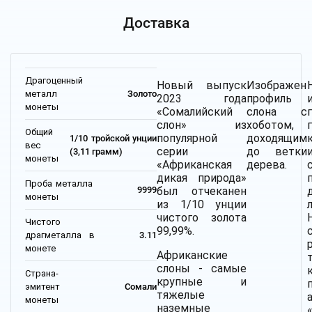
Доставка
Драгоценный
Новый выпуск
Изображен
металл
Золото
2023 года
профиль
монеты
«Сомалийский
слона с
слон» из
хоботом,
Общий
популярной
доходящим
1/10 тройской унции
вес
серии
до ветки
(3,11 грамм)
монеты
«Африканская
дерева.
дикая природа»
Проба металла
был отчеканен
9999
монеты
из 1/10 унции
чистого золота
Чистого
99,99%.
драгметалла в
3.11
монете
Африканские
слоны - самые
Страна-
крупные и
эмитент
Сомали
тяжелые
монеты
наземные