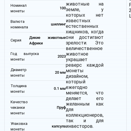
животные на
Номинал
100
земле, у
монеты
которых нет
известных
Валюта
шиллинг
естественных
номинала
хищников, когда
они достигают
Дикие животные
Серия
зрелости. Это
Африки
величественное
животное
Год выпуска
2023
украшает
монеты
реверс каждой
Диаметр
монеты
20 мм
монеты
дизайном,
который
Толщина
ежегодно
0.1 мм
монеты
меняется, что
делает его
Качество
желанным как
чеканки
Пруф
для
монеты
коллекционеров,
так и для
Упаковка
инвесторов.
капсула
монеты