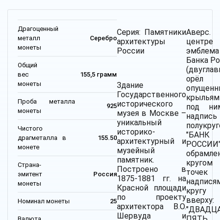
Драгоценный
Cерия: Памятники
Аверс
металл
Серебро
архитектуры
центр
монеты
России
эмблема
Банка Р
Общий
(двугла
вес
155,5 грамм
орё
монеты
Здание
опущен
Государственного
крыльям
Проба металла
исторического
под н
925
монеты
музея в Москве –
надпись
уникальный
полукру
Чистого
историко-
"БАНК
драгметалла в
155.50
архитектурный и
РОССИИ"
монете
музейный
обрамле
памятник.
круго
Страна-
Построено в
точе
эмитент
Россия
1875-1881 гг. на
надпися
монеты
Красной площади
круг
по проекту
вверху:
Номинал монеты
25
архитектора В.О.
"ДВАДЦ
Шервуда и
ПЯТЬ
Валюта