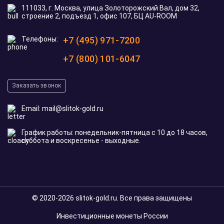
На основе
117
оценок
Оставить отзыв
Никита С.
20 мая 2026
Искал золотую монету на рождение ребенка.
Подобрали тематический австралийский доллар
с кенгуренком, жена в восторге 🙂
Отзыв Яндекс Карты