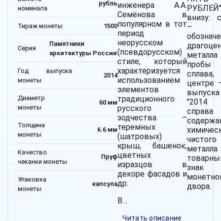
рубль
инженера А.А.
РУБЛЕЙ"
номинала
Семёнова в
внизу: 
популярном в тот
Тираж монеты
1500
–
период
обознач
неорусском
Памятники
драгоце
Серия
(псевдорусском)
архитектуры России
метал
стиле, который
пробы
характеризуется
Год выпуска
сплав
2014
использованием
монеты
центре 
элементов
выпуска
Диаметр
традиционного
"2014 
60 мм
монеты
русского
справ
зодчества –
содержа
Толщина
теремных
химичес
6.6 мм
монеты
(шатровых)
чистого
крыш, башенок,
метал
Качество
цветных
Пруф
товарны
чеканки монеты
изразцов в
знак
декоре фасадов и
монетно
Упаковка
др.
капсула
двора.
монеты
В…
Читать описание