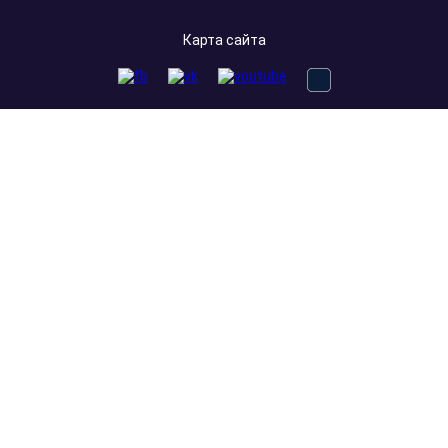
Контакты:
111033, г. Москва, улица Золоторожский Вал, дом 32,
строение 2, подъезд 1, офис 107, БЦ AU-ROOM
Телефоны:
+7 (495) 971-7200
+7 (800) 101-6047
Заказать звонок
Email:
mail@slitok-gold.ru
График работы: понедельник-пятница с 10 до 18 часов,
суббота и воскресенье - выходные.