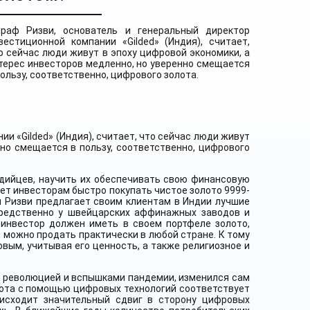
раф Ризви, основатель и генеральный директор
вестиционной компании «Gilded» (Индия), считает,
о сейчас люди живут в эпоху цифровой экономики, а
терес инвесторов медленно, но уверенно смещается
пользу, соответственно, цифрового золота.
и «Gilded» (Индия), считает, что сейчас люди живут
нно смещается в пользу, соответственно, цифрового
дийцев, научить их обеспечивать свою финансовую
ет инвесторам быстро покупать чистое золото 9999-
ия Ризви предлагает своим клиентам в Индии лучшие
осредственно у швейцарских аффинажных заводов и
 инвестор должен иметь в своем портфеле золото,
 можно продать практически в любой стране. К тому
вым, учитывая его ценность, а также религиозное и
й революцией и вспышками пандемии, изменился сам
олота с помощью цифровых технологий соответствует
исходит значительный сдвиг в сторону цифровых