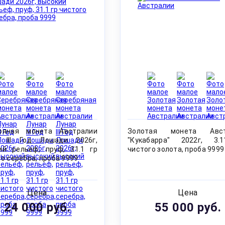
ряная монета Австралии
Золотая монета Авст
 III Год Лошади 2026г,
"Кукабарра" 2022г, 3.
ий рельеф, пруф, 31.1 гр
чистого золота, проба 9999
о серебра, проба 9999
Цена
Цена
24 000 руб.
55 000 руб.