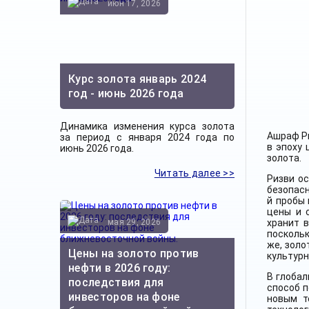
июн 17, 2026
Курс золота январь 2024
год - июнь 2026 года
Динамика изменения курса золота
Ашраф Ри
за период с января 2024 года по
в эпоху 
июнь 2026 года.
золота.
Читать далее >>
Ризви о
безопасн
й пробы 
цены и 
мая 29, 2026
хранит 
поскольк
же, золо
Цены на золото против
культурн
нефти в 2026 году:
В глоба
последствия для
способ п
инвесторов на фоне
новым т