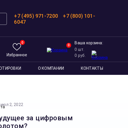
+7 (495) 971-7200
+7 (800) 101-
6047
0
Ваша корзина:
0
0
шт.
Избранное
0
руб.
ОТИРОВКИ
О КОМПАНИИ
КОНТАКТЫ
июл 2, 2022
удущее за цифровым
олотом?