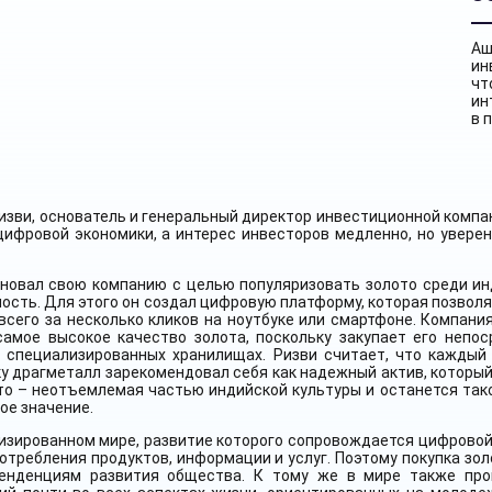
Аш
ин
чт
ин
в 
зви, основатель и генеральный директор инвестиционной компани
цифровой экономики, а интерес инвесторов медленно, но увере
сновал свою компанию с целью популяризовать золото среди ин
ость. Для этого он создал цифровую платформу, которая позволя
всего за несколько кликов на ноутбуке или смартфоне. Компан
самое высокое качество золота, поскольку закупает его неп
в специализированных хранилищах. Ризви считает, что каждый
у драгметалл зарекомендовал себя как надежный актив, который
то – неотъемлемая частью индийской культуры и останется тако
ое значение.
лизированном мире, развитие которого сопровождается цифрово
отребления продуктов, информации и услуг. Поэтому покупка з
енденциям развития общества. К тому же в мире также про