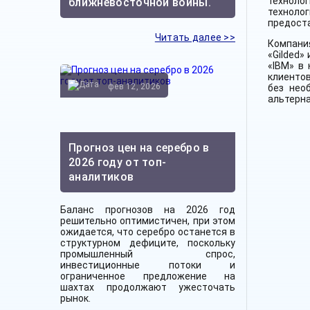
техноло
ближневосточной войны.
технолог
предоста
Читать далее >>
Компания
«Gilded»
«IBM» в
клиенто
фев 12, 2026
без нео
альтерна
Прогноз цен на серебро в
2026 году от топ-
аналитиков
Баланс прогнозов на 2026 год
решительно оптимистичен, при этом
ожидается, что серебро останется в
структурном дефиците, поскольку
промышленный спрос,
инвестиционные потоки и
ограниченное предложение на
шахтах продолжают ужесточать
рынок.