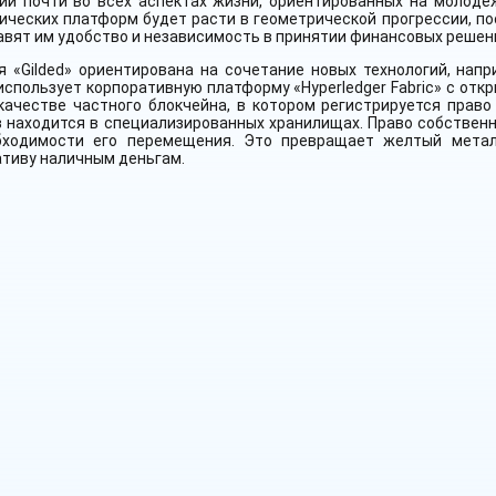
гий почти во всех аспектах жизни, ориентированных на молоде
ических платформ будет расти в геометрической прогрессии, п
вят им удобство и независимость в принятии финансовых решен
 «Gilded» ориентирована на сочетание новых технологий, напр
 использует корпоративную платформу «Hyperledger Fabric» с от
 качестве частного блокчейна, в котором регистрируется прав
в находится в специализированных хранилищах. Право собствен
бходимости его перемещения. Это превращает желтый метал
тиву наличным деньгам.