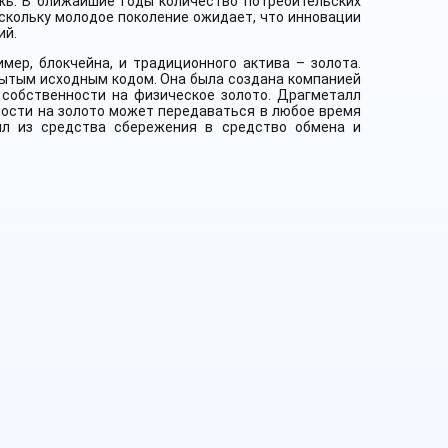
жь. В ближайшие годы количество потребительских
оскольку молодое поколение ожидает, что инновации
ий.
имер, блокчейна, и традиционного актива – золота.
крытым исходным кодом. Она была создана компанией
о собственности на физическое золото. Драгметалл
ности на золото может передаваться в любое время
л из средства сбережения в средство обмена и