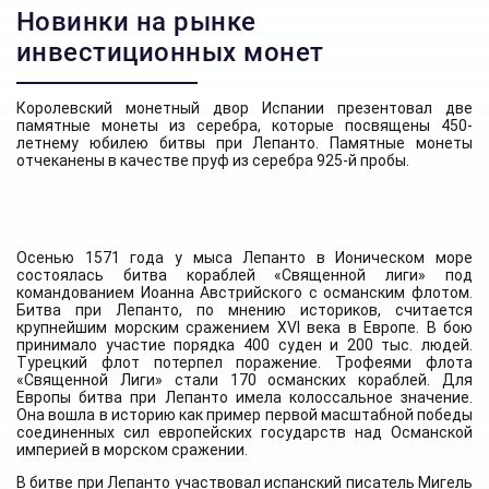
Новинки на рынке
инвестиционных монет
Королевский монетный двор Испании презентовал две
памятные монеты из серебра, которые посвящены 450-
летнему юбилею битвы при Лепанто. Памятные монеты
отчеканены в качестве пруф из серебра 925-й пробы.
Осенью 1571 года у мыса Лепанто в Ионическом море
состоялась битва кораблей «Священной лиги» под
командованием Иоанна Австрийского с османским флотом.
Битва при Лепанто, по мнению историков, считается
крупнейшим морским сражением XVI века в Европе. В бою
принимало участие порядка 400 суден и 200 тыс. людей.
Турецкий флот потерпел поражение. Трофеями флота
«Священной Лиги» стали 170 османских кораблей. Для
Европы битва при Лепанто имела колоссальное значение.
Она вошла в историю как пример первой масштабной победы
соединенных сил европейских государств над Османской
империей в морском сражении.
В битве при Лепанто участвовал испанский писатель Мигель