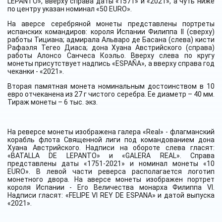
LEPANTO», вверху справа даты «1571» и «2021», а чуть ниже
по центру указан номинал «50 EURO».
На аверсе серебряной монеты представлены портреты
испанских командиров: короля Испании Филиппа II (сверху)
работы Тициана; адмирала Альваро де Басана (слева) кисти
Рафаэля Тегео Диаса; дона Хуана Австрийского (справа)
работы Алонсо Санчеса Коэльо. Вверху слева по кругу
монеты присутствует надпись «ESPAÑA», а вверху справа год
чеканки - «2021».
Вторая памятная монета номинальным достоинством в 10
евро отчеканена из 27 г чистого серебра. Ее диаметр – 40 мм.
Тираж монеты – 6 тыс. экз.
На реверсе монеты изображена галера «Real» - флагманский
корабль флота Священной лиги под командованием дона
Хуана Австрийского. Надписи на обороте слева гласят:
«BATALLA DE LEPANTO
»
и
«
GALERA REAL
». Справа
представлены даты
«
1751-2021
»
и
номинал монеты
«
10
EURO
»
.
В
левой
части
реверса
располагается
логотип
монетного двора. На аверсе монеты изображен портрет
короля Испании - Его Величества монарха Филиппа VI.
Надписи гласят: «FELIPE VI REY DE ESPANA» и датой выпуска
«2021».