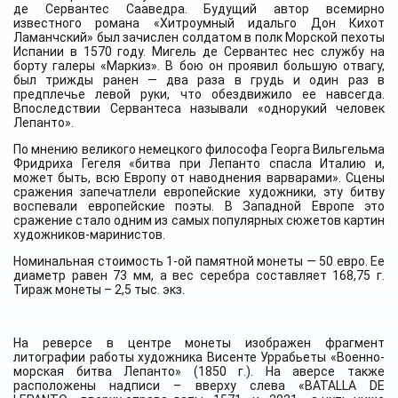
де Сервантес Сааведра. Будущий автор всемирно
известного романа «Хитроумный идальго Дон Кихот
Ламанчский» был зачислен солдатом в полк Морской пехоты
Испании в 1570 году. Мигель де Сервантес нес службу на
борту галеры «Маркиз». В бою он проявил большую отвагу,
был трижды ранен — два раза в грудь и один раз в
предплечье левой руки, что обездвижило ее навсегда.
Впоследствии Сервантеса называли «однорукий человек
Лепанто».
По мнению великого немецкого философа Георга Вильгельма
Фридриха Гегеля «битва при Лепанто спасла Италию и,
может быть, всю Европу от наводнения варварами». Сцены
сражения запечатлели европейские художники, эту битву
воспевали европейские поэты. В Западной Европе это
сражение стало одним из самых популярных сюжетов картин
художников-маринистов.
Номинальная стоимость 1-ой памятной монеты — 50 евро. Ее
диаметр равен 73 мм, а вес серебра составляет 168,75 г.
Тираж монеты – 2,5 тыс. экз.
На реверсе в центре монеты изображен фрагмент
литографии работы художника Висенте Уррабьеты «Военно-
морская битва Лепанто» (1850 г.). На аверсе также
расположены надписи – вверху слева «BATALLA DE