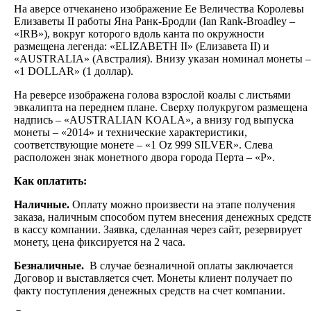
На аверсе отчеканено изображение Ее Величества Королевы
Елизаветы II работы Яна Ранк-Бродли (Ian Rank-Broadley –
«IRB»), вокруг которого вдоль канта по окружности
размещена легенда: «ELIZABETH II» (Елизавета II) и
«AUSTRALIA» (Австралия). Внизу указан номинал монеты –
«1 DOLLAR» (1 доллар).
На реверсе изображена голова взрослой коалы с листьями
эвкалипта на переднем плане. Сверху полукругом размещена
надпись – «AUSTRALIAN KOALA», а внизу год выпуска
монеты – «2014» и технические характеристики,
соответствующие монете – «1 Oz 999 SILVER». Слева
расположен знак монетного двора города Перта – «Р».
Как оплатить:
Наличные.
Оплату можно произвести на этапе получения
заказа, наличным способом путем внесения денежных средст
в кассу компании. Заявка, сделанная через сайт, резервирует
монету, цена фиксируется на 2 часа.
Безналичные.
В случае безналичной оплаты заключается
Договор и выставляется счет. Монеты клиент получает по
факту поступления денежных средств на счет компании.