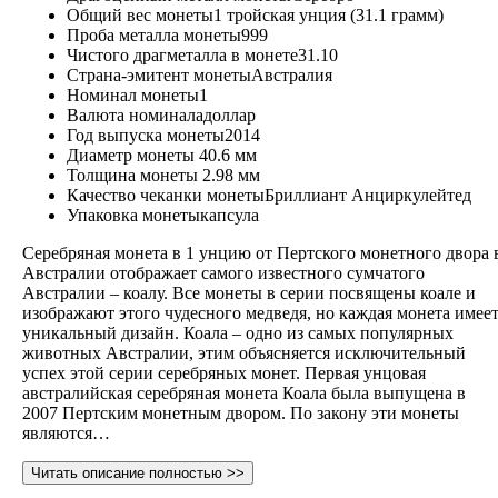
Общий вес монеты
1 тройская унция (31.1 грамм)
Проба металла монеты
999
Чистого драгметалла в монете
31.10
Страна-эмитент монеты
Австралия
Номинал монеты
1
Валюта номинала
доллар
Год выпуска монеты
2014
Диаметр монеты
40.6 мм
Толщина монеты
2.98 мм
Качество чеканки монеты
Бриллиант Анциркулейтед
Упаковка монеты
капсула
Серебряная монета в 1 унцию от Пертского монетного двора 
Австралии отображает самого известного сумчатого
Австралии – коалу. Все монеты в серии посвящены коале и
изображают этого чудесного медведя, но каждая монета имее
уникальный дизайн. Коала – одно из самых популярных
животных Австралии, этим объясняется исключительный
успех этой серии серебряных монет. Первая унцовая
австралийская серебряная монета Коала была выпущена в
2007 Пертским монетным двором. По закону эти монеты
являются…
Читать описание полностью >>